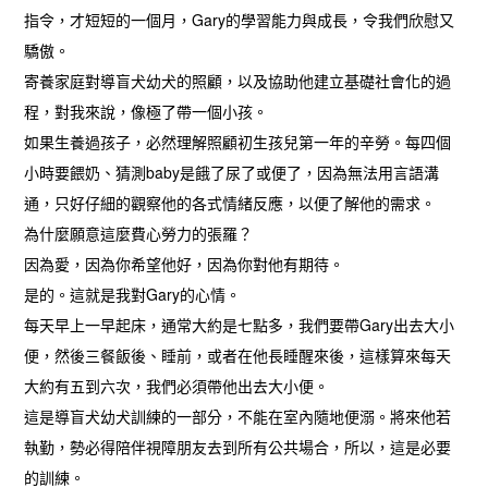
指令，才短短的一個月，Gary的學習能力與成長，令我們欣慰又
驕傲。
寄養家庭對導盲犬幼犬的照顧，以及協助他建立基礎社會化的過
程，對我來說，像極了帶一個小孩。
如果生養過孩子，必然理解照顧初生孩兒第一年的辛勞。每四個
小時要餵奶、猜測baby是餓了尿了或便了，因為無法用言語溝
通，只好仔細的觀察他的各式情緒反應，以便了解他的需求。
為什麼願意這麼費心勞力的張羅？
因為愛，因為你希望他好，因為你對他有期待。
是的。這就是我對Gary的心情。
每天早上一早起床，通常大約是七點多，我們要帶Gary出去大小
便，然後三餐飯後、睡前，或者在他長睡醒來後，這樣算來每天
大約有五到六次，我們必須帶他出去大小便。
這是導盲犬幼犬訓練的一部分，不能在室內隨地便溺。將來他若
執勤，勢必得陪伴視障朋友去到所有公共場合，所以，這是必要
的訓練。