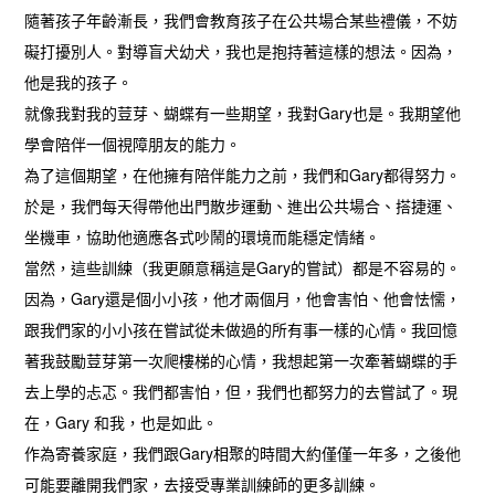
隨著孩子年齡漸長，我們會教育孩子在公共場合某些禮儀，不妨
礙打擾別人。對導盲犬幼犬，我也是抱持著這樣的想法。因為，
他是我的孩子。
就像我對我的荳芽、蝴蝶有一些期望，我對Gary也是。我期望他
學會陪伴一個視障朋友的能力。
為了這個期望，在他擁有陪伴能力之前，我們和Gary都得努力。
於是，我們每天得帶他出門散步運動、進出公共場合、搭捷運、
坐機車，協助他適應各式吵鬧的環境而能穩定情緒。
當然，這些訓練（我更願意稱這是Gary的嘗試）都是不容易的。
因為，Gary還是個小小孩，他才兩個月，他會害怕、他會怯懦，
跟我們家的小小孩在嘗試從未做過的所有事一樣的心情。我回憶
著我鼓勵荳芽第一次爬樓梯的心情，我想起第一次牽著蝴蝶的手
去上學的忐忑。我們都害怕，但，我們也都努力的去嘗試了。現
在，Gary 和我，也是如此。
作為寄養家庭，我們跟Gary相聚的時間大約僅僅一年多，之後他
可能要離開我們家，去接受專業訓練師的更多訓練。