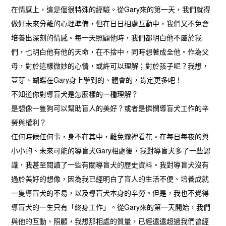
在情感上，這是個很特殊的經驗。從Gary來的第一天，我們就得
做好未來分離的心理準備，但在日日相處互動中，我們又不免會
培養出深刻的情感。每一天照顧他時，我們都明白他不屬於我
們，也明白他有他的天命，在不捨中，同時想著成全他。作為父
母，對於這樣微妙的心情，或許可以理解；對於孩子呢？我想，
荳芽、蝴蝶在Gary身上學到的、體會的，肯定更多吧！
不知道你對導盲犬是怎麼樣的一種理解？
是想像一隻狗可以幫助盲人的美好？或者是憐憫導盲犬工作的辛
勞與權利？
任何時候任何事，身不在其中，難免霧裡看花。在每日每夜的與
小小的、未來可能的導盲犬Gary相處後，我對導盲犬多了一些認
識，我甚至閱讀了一些有關導盲犬的歷史資料。我對導盲犬沒有
過於美好的想像，因為我已經明白了盲人的生活不便、培養成就
一隻導盲犬的不易，以及導盲犬本身的辛勞。但是，我也不覺得
導盲犬的一生只有「終身工作」。從Gary來的第一天開始，我們
與他的互動、照顧，我想那相處的質量，已經遠遠超過我們曾經