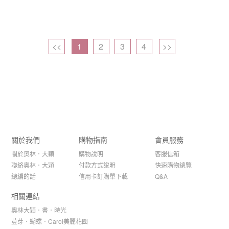
<<
1
2
3
4
>>
關於我們
購物指南
會員服務
關於奧林．大穎
購物說明
客服信箱
聯絡奧林．大穎
付款方式說明
快速購物總覽
總編的話
信用卡訂購單下載
Q&A
相關連結
奧林大穎．書．時光
荳芽．蝴蝶．Carol美麗花園