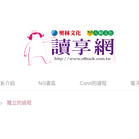
書系介紹
NG書區
Carol的課程
電
>
獨立的過程