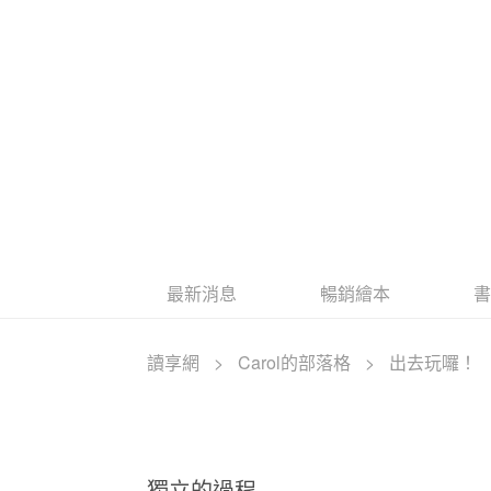
最新消息
暢銷繪本
讀享網
>
Carol的部落格
>
出去玩囉！
獨立的過程