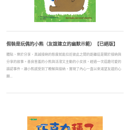
假裝是玩偶的小熊（友誼建立的幽默示範）【已絕版】
體貼、樂於分享、真誠接納的態度就能拉近彼此之間的距離這是關於接納與
分享的故事。善良害羞的小熊與活潑又主動的小女孩，經過一次逗趣可愛的
誤認事件，讓小熊感受到了瞭解與接納，實現了內心一直以來渴望友誼的心
願...