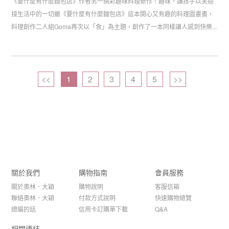
《要什麼有什麼麵包店》作者另一精彩趣味料理新作！趣味，讓孩子以笑迎
接生活中的一切繼《要什麼有什麼麵包店》這本開心又有趣的料理圖畫書，
料理創作二人組Goma再次以「食」為主題，創作了一本同樣讓人感到快樂...
<<
1
2
3
4
5
>>
關於我們
購物指南
會員服務
關於奧林．大穎
購物說明
客服信箱
聯絡奧林．大穎
付款方式說明
快速購物總覽
總編的話
信用卡訂購單下載
Q&A
相關連結