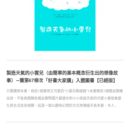
製造天氣的小雲兒（由簡單的基本概念衍生出的想像故
事）∼獲第67梯次「好書大家讀」入選圖書【已絕版】
只要購買本書，就送1個實用又可愛的“小雲朵集線器”1本書贈送1個贈品隨機
出貨，不能挑選顏色贈品實際圖片最適合和小小孩談天氣的可愛小書氣象變
化與生活息息相關，這是一個以趣味幻想的方式來描繪天氣多變、令人...