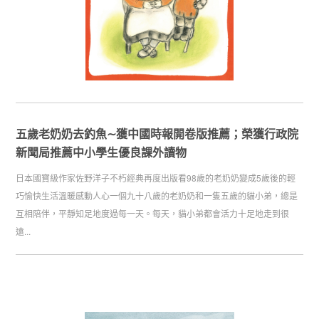
五歲老奶奶去釣魚∼獲中國時報開卷版推薦；榮獲行政院
新聞局推薦中小學生優良課外讀物
日本國寶級作家佐野洋子不朽經典再度出版看98歲的老奶奶變成5歲後的輕
巧愉快生活溫暖感動人心一個九十八歲的老奶奶和一隻五歲的貓小弟，總是
互相陪伴，平靜知足地度過每一天。每天，貓小弟都會活力十足地走到很
遠...