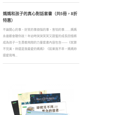
媽媽和孩子的真心對話套書（共5冊，8折
特惠）
不論開心的事、好笑的事煩惱的事、害怕的事……媽媽
永遠都會聽你說！年幼時哭哭笑笑又甜蜜的成長回憶將
成為孩子一生勇敢飛翔的力量套書內容包含——《就算
不完美，妳還是我最愛的媽媽》《如果我不乖，媽媽妳
還愛我嗎...