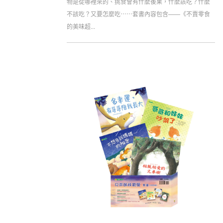
物是從哪裡來的、挑食會有什麼後果，什麼該吃？什麼
不該吃？又要怎麼吃⋯⋯套書內容包含——《不賣零食
的美味超...