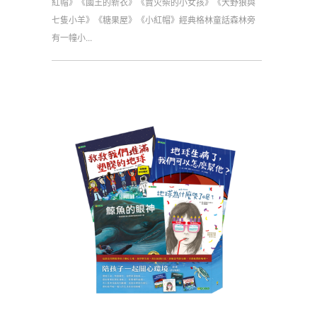
紅帽》《國王的新衣》《賣火柴的小女孩》《大野狼與
七隻小羊》《糖果屋》《小紅帽》經典格林童話森林旁
有一幢小...