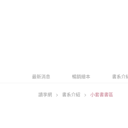
最新消息
暢銷繪本
書系介
讀享網
>
書系介紹
>
小套書書區