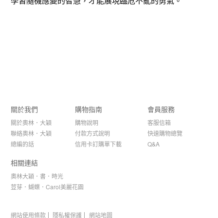
學習隨機應變的智慧，才能展現臨危不亂的勇氣。
關於我們
購物指南
會員服務
關於奧林．大穎
購物說明
客服信箱
聯絡奧林．大穎
付款方式說明
快速購物總覽
總編的話
信用卡訂購單下載
Q&A
相關連結
奧林大穎．書．時光
荳芽．蝴蝶．Carol美麗花園
網站使用條款
隱私權保護
網站地圖