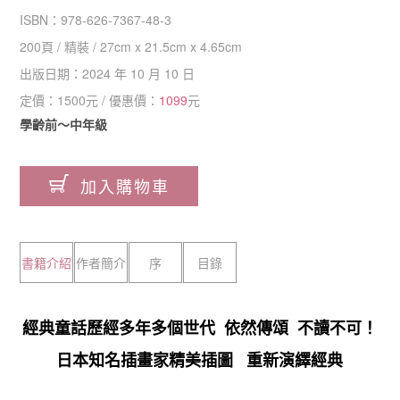
ISBN：
978-626-7367-48-3
200
頁 /
精裝
/
27cm x 21.5cm x 4.65cm
出版日期：
2024 年 10 月 10 日
定價：
1500
元 / 優惠價：
1099
元
學齡前～中年級
加入購物車
書籍介紹
作者簡介
序
目錄
經典童話歷經多年多個世代 依然傳頌 不讀不可！
日本知名插畫家精美插圖 重新演繹經典