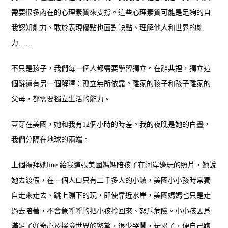
需要很多內在的心理素質來支撐。這些心理素質可能是足夠的自
我認知能力、敢於表現優點也面對缺點、理解他人和世界的能
力……
不只是孩子，我們每一個人都需要學習獨立。在辭典裡，獨立這
個辭還有另一個解釋：孤立無所依靠。離家的孩子和孩子離家的
父母，都需要獨立生活的能力。
荳芽在美國，她和我有12個小時的時差。我的夜晚是她的白晝，
我們分隔在地球的兩端。
上個禮拜她line 給我這張美國媽媽陪孩子在河岸邊玩的照片，她說
她去渡假，在一個人口只有二千多人的小鎮，美國小小孩時常獨
自走來走去、跳上蹦下的玩，即使靠近水岸，美國媽媽也只是走
過去陪著，不會急呼呼的把小孩拎回來、怒斥危險。小小孩因爲
滿足了好奇心及探險世界的慾望，很少哭鬧，玩累了，便自己跑