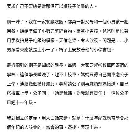
要求自己不要總是當那個可以讓孩子倚靠的人。
前一陣子，我在一家餐廳吃飯，鄰桌一對父母和一個小男孩一起
用餐，媽媽準備了小剪刀剪碎食物、餵著小男孩，爸爸則是忙著
用手機拍兒子吃飯的模樣。天倫之樂，令人欣羨。問題是……小
男孩看來應該是上小一了，椅子上安放著他的小學書包。
最近聽到的例子是蝴蝶的學長。每週一大家要趕搭校車回寄宿的
學校，這位學長睡晚了、趕不上校車，媽媽只得自己開車送公子
上學，連續幾個禮拜如此，老師請公子別再麻煩媽媽接送，自己
搭校車上學。公子回：「她是我媽，對我就有責任！」這位公子
已經十一年級。
我對獨立的定義，用大白話來講，就是：什麼年紀就應當學會那
個年紀的人該會的、當會的事，然後，表現出來。