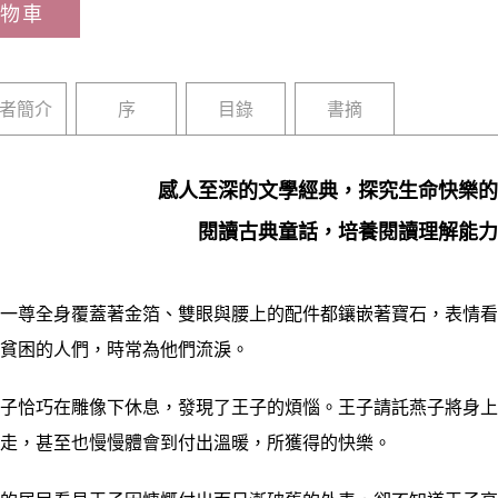
物車
者簡介
序
目錄
書摘
感人至深的文學經典，探究生命快樂的
閱讀古典童話，培養閱讀理解能力
尊全身覆蓋著金箔、雙眼與腰上的配件都鑲嵌著寶石，表情看
多貧困的人們，時常為他們流淚。
恰巧在雕像下休息，發現了王子的煩惱。王子請託燕子將身上
奔走，甚至也慢慢體會到付出溫暖，所獲得的快樂。