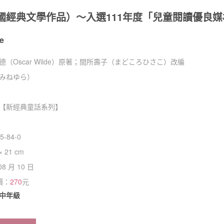
國經典文學作品）～入選111年度「兒童閱讀優良
e
（Oscar Wilde）原著；間所壽子（まどころひさこ）改編
みねゆら）
【
新經典童話系列
】
5-84-0
× 21 cm
08 月 10 日
價：
270
元
中年級