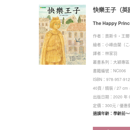
快樂王子（英
The Happy Princ
作者：
奧斯卡・王爾德
繪者：
小峰由蘭（こ
譯者：
林家羽
叢書系列：
大穎專區
書籍編號：
NC006
ISBN：
978-957-912
40
頁 /
精裝
/
27 cm 
出版日期：
2020 年 
定價：
300
元 / 優惠
適讀年齡：學齡前～