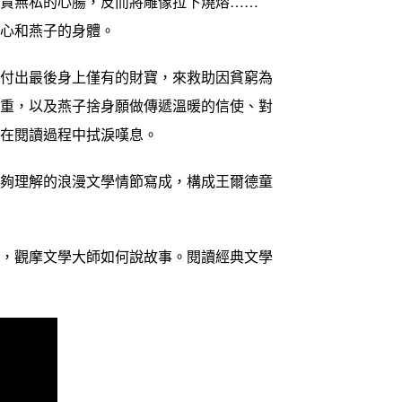
貴無私的心腸，反而將雕像拉下燒熔……
心和燕子的身體。
付出最後身上僅有的財寶，來救助因貧窮為
尊重，以及燕子捨身願做傳遞溫暖的信使、對
人在閱讀過程中拭淚嘆息。
夠理解的浪漫文學情節寫成，構成王爾德童
，觀摩文學大師如何說故事。閱讀經典文學