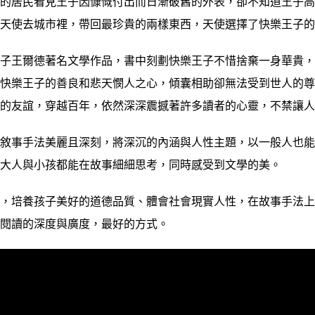
居民看見王子因慷慨付出而日漸破舊的外表，卻不知道王子高
使去城市裡，帶回最珍貴的兩樣東西，天使選擇了快樂王子的
王爾德著名文學作品，書中刻劃快樂王子不惜捨棄一身華貴，
。快樂王子的善良和悲天憫人之心，傾囊相助卻無法受到世人的
惜的友誼，穿越百年，依然深深震撼著許多讀者的心靈，不禁讓
事手法美麗且深刻，將深沉的內涵與人性主題，以一般人也能
讓大人與小孩都能在故事細細思考，同時感受到文學的美。
培養孩子美好的道德品質、體會社會現實人性，在故事手法上
子閱讀的深度與廣度，最好的方式。