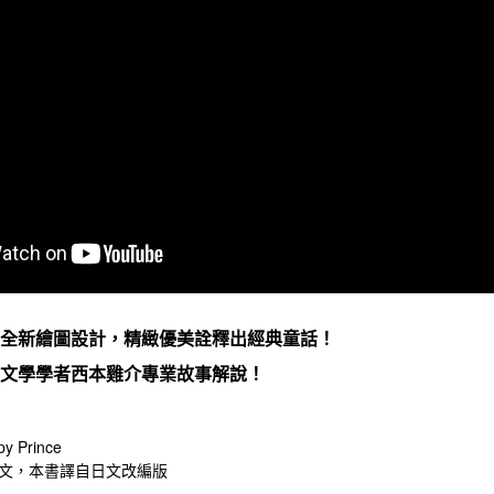
館全新繪圖設計，精緻優美詮釋出經典童話！
童文學學者西本雞介專業故事解說！
 Prince
文，本書譯自日文改編版