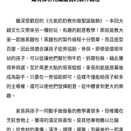
繼深受歡迎的《元氣奶奶教你做聖誕裝飾》，本回大
穎文化又帶來另一種好玩、有趣的創意教學！那就是教大
家一起做蒸麵包！蒸麵包的製作過程十分簡單，而且造型
百變，因此很適合讓孩子從旁協助、參與。即使是還很年
幼的孩子，可以從讓他們幫忙倒牛奶、拆開包裝，藉此獲
得參與感。至於再更大點的哥哥姐姐，家長則能退居幕後
成為副手，只要在一旁協助即可，這樣不僅能給孩子較多
的主導權，還可以使他們發揮創意，從中體會到更大的樂
趣。
家長與孩子一同動手做做看的教學書很多，但唯獨在
烹飪食物上，獲得的滿足與喜悅，是其他事物難以比擬
的。從食材的準備、清洗、調理、擺盤，到最後的一起享