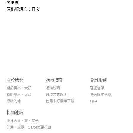
のまき
原出版語言：日文
關於我們
購物指南
會員服務
關於奧林．大穎
購物說明
客服信箱
聯絡奧林．大穎
付款方式說明
快速購物總覽
總編的話
信用卡訂購單下載
Q&A
相關連結
奧林大穎．書．時光
荳芽．蝴蝶．Carol美麗花園