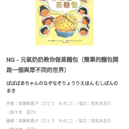
NG - 元氣奶奶教你做蒸麵包（簡單的麵包開
啟一個與眾不同的世界）
ばばばあちゃんのなぞなぞりょうりえほん むしぱんの
まき
作者：
佐藤和貴子（さとう わきこ）／協力：佐佐木志乃
（佐々木 志乃）
繪者：
佐藤和貴子（さとう わきこ）／協力：佐佐木志乃
（佐々木 志乃）