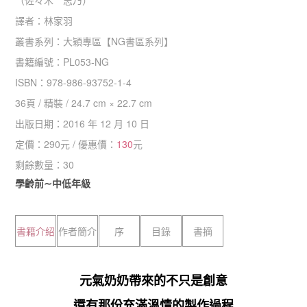
譯者：
林家羽
叢書系列：
大穎專區
【
NG書區系列
】
書籍編號：
PL053-NG
ISBN：
978-986-93752-1-4
36
頁 /
精裝
/
24.7 cm × 22.7 cm
出版日期：
2016 年 12 月 10 日
定價：
290
元 / 優惠價：
130
元
剩餘數量：
30
學齡前∼中低年級
書籍介紹
作者簡介
序
目錄
書摘
元氣奶奶帶來的不只是創意
還有那份充滿溫情的製作過程