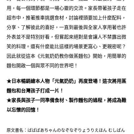
用，每一個環節都是一場心靈的交流。家長帶著孩子走在
超市中，推著推車挑選食材，討論裡頭要加上什麼配料，
分享、了解彼此的喜好，一直到最後與全家人享用著也許
外表並不是特別好看，但嘗起來絕對是會讓人不禁露出微
笑的料理。還有什麼能比這樣的場景更窩心、更親密呢？
因此就從這本《元氣奶奶教你做蒸麵包》開始，用簡單的
麵包開啟一個與眾不同的世界吧！
★日本暢銷繪本人物「元氣奶奶」再度登場！這次將用蒸
麵包和台灣孩子打成一片！
★家長與孩子一同準備食材、製作麵包的過程，將成為難
以忘懷的回憶！
原文書名：
ばばばあちゃんのなぞなぞりょうりえほん むしぱん