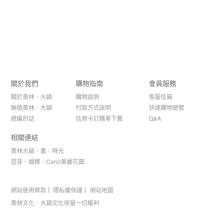
關於我們
購物指南
會員服務
關於奧林．大穎
購物說明
客服信箱
聯絡奧林．大穎
付款方式說明
快速購物總覽
總編的話
信用卡訂購單下載
Q&A
相關連結
奧林大穎．書．時光
荳芽．蝴蝶．Carol美麗花園
網站使用條款
隱私權保護
網站地圖
奧林文化．大穎文化保留一切權利