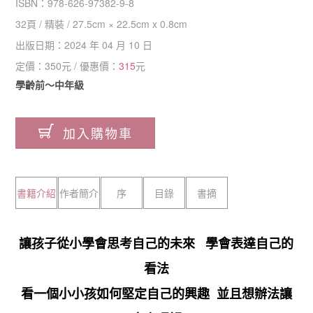
ISBN：
978-626-97382-9-8
32
頁 /
精裝
/
27.5cm × 22.5cm x 0.8cm
出版日期：
2024 年 04 月 10 日
定價：
350
元 / 優惠價：
315
元
學齡前～中年級
加入購物車
書籍介紹
作者簡介
序
目錄
書摘
讓孩子從小學會思考自己的未來 學會表達自己的
看法
看一個小小孩如何堅定自己的興趣 並且想辦法讓