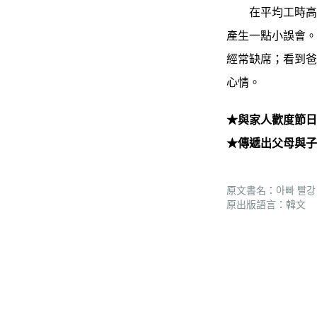
在平均工時高的
產生一點小誤會
經常缺席；看到
心情。
★與家人歡度節
★傳遞出父母與
原文書名：아빠 빨강
原出版語言：韓文