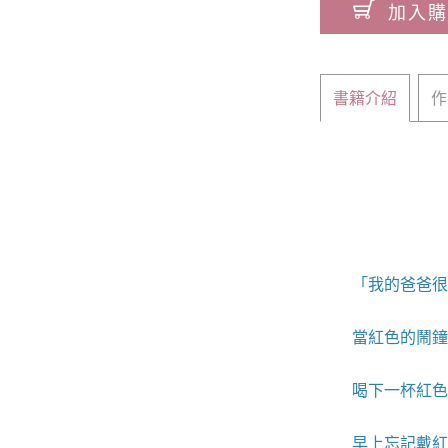
加入購
書籍介紹
作
「我的爸爸很
當紅色的鬧鐘釘
喝下一杯紅色的
早上忘記戴紅圍