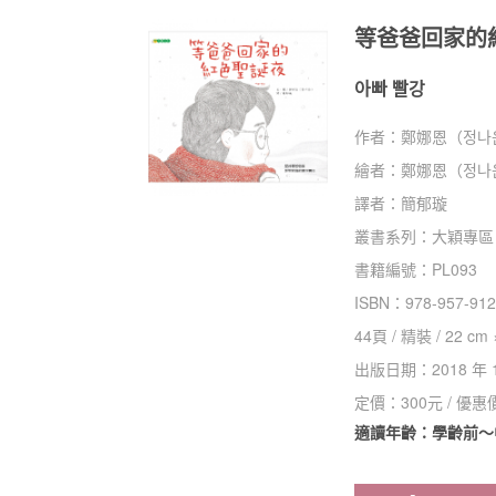
等爸爸回家的
아빠 빨강
作者：
鄭娜恩（정나
繪者：
鄭娜恩（정나
譯者：
簡郁璇
叢書系列：
大穎專區
書籍編號：
PL093
ISBN：
978-957-912
44
頁 /
精裝
/
22 cm 
出版日期：
2018 年 
定價：
300
元 / 優惠
適讀年齡：學齡前～