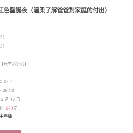
紅色聖誕夜（溫柔了解爸爸對家庭的付出）
은）
은）
【
玩生活系列
】
5-27-7
× 26 cm
12 月 10 日
價：
270
元
中年級