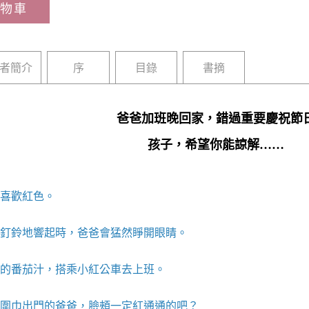
物車
者簡介
序
目錄
書摘
爸爸加班晚回家，錯過重要慶祝節
孩子，希望你能諒解……
喜歡紅色。
鈴地響起時，爸爸會猛然睜開眼睛。
番茄汁，搭乘小紅公車去上班。
巾出門的爸爸，臉頰一定紅通通的吧？