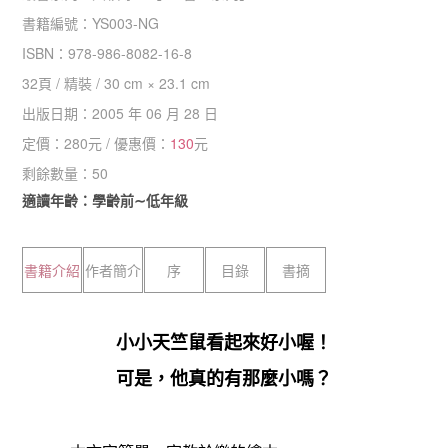
書籍編號：
YS003-NG
ISBN：
978-986-8082-16-8
32
頁 /
精裝
/
30 cm × 23.1 cm
出版日期：
2005 年 06 月 28 日
定價：
280
元 / 優惠價：
130
元
剩餘數量：
50
適讀年齡：學齡前∼低年級
書籍介紹
作者簡介
序
目錄
書摘
小小天竺鼠看起來好小喔！
可是，他真的有那麼小嗎？