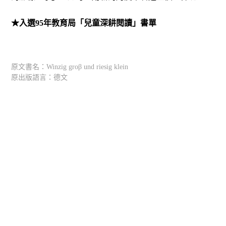
★入選95年教育局「兒童深耕閱讀」書單
原文書名：Winzig groβ und riesig klein
原出版語言：德文