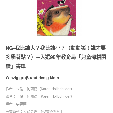
NG-我比誰大？我比誰小？（動動腦！誰才要
多學著點？）∼入選95年教育局「兒童深耕閱
讀」書單
Winzig groβ und riesig klein
作者：
卡倫．何蘭德（Karen Hollochnder）
繪者：
卡倫．何蘭德（Karen Hollochnder）
譯者：
李容棻
叢書系列：
大穎專區
【
NG書區系列
】