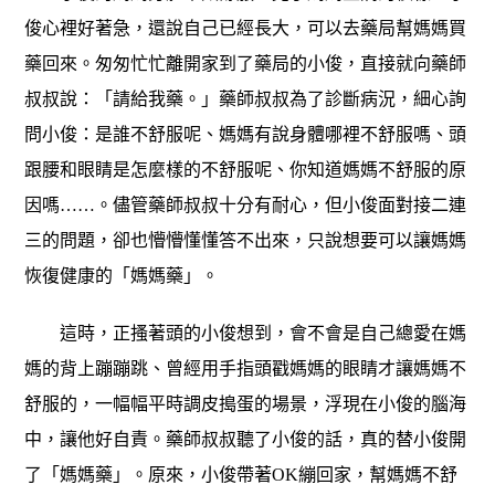
俊心裡好著急，還說自己已經長大，可以去藥局幫媽媽買
藥回來。匆匆忙忙離開家到了藥局的小俊，直接就向藥師
叔叔說：「請給我藥。」藥師叔叔為了診斷病況，細心詢
問小俊：是誰不舒服呢、媽媽有說身體哪裡不舒服嗎、頭
跟腰和眼睛是怎麼樣的不舒服呢、你知道媽媽不舒服的原
因嗎……。儘管藥師叔叔十分有耐心，但小俊面對接二連
三的問題，卻也懵懵懂懂答不出來，只說想要可以讓媽媽
恢復健康的「媽媽藥」。
這時，正搔著頭的小俊想到，會不會是自己總愛在媽
媽的背上蹦蹦跳、曾經用手指頭戳媽媽的眼睛才讓媽媽不
舒服的，一幅幅平時調皮搗蛋的場景，浮現在小俊的腦海
中，讓他好自責。藥師叔叔聽了小俊的話，真的替小俊開
了「媽媽藥」。原來，小俊帶著OK繃回家，幫媽媽不舒