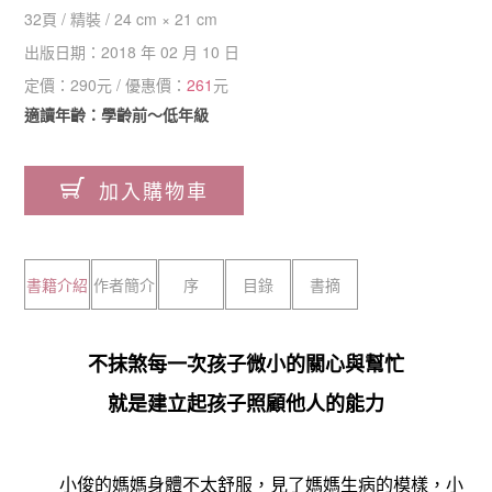
32
頁 /
精裝
/
24 cm × 21 cm
出版日期：
2018 年 02 月 10 日
定價：
290
元 / 優惠價：
261
元
適讀年齡：學齡前～低年級
加入購物車
書籍介紹
作者簡介
序
目錄
書摘
不抹煞每一次孩子微小的關心與幫忙
就是建立起孩子照顧他人的能力
小俊的媽媽身體不太舒服，見了媽媽生病的模樣，小