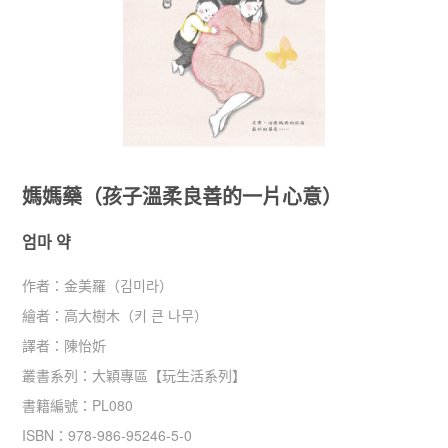
媽媽藥（孩子溫柔良善的一片心意）
엄마 약
作者：
金美羅（김미라）
繪者：
高大樹木（키 큰 나무）
譯者：
陳怡妡
叢書系列：
大穎專區
【
玩生活系列
】
書籍編號：
PL080
ISBN：
978-986-95246-5-0