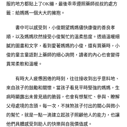
服的地方都貼上了OK繃，最後乖乖遵照藥師叔叔的處方
籤：給媽媽一個大大的擁抱。
書中可以感受到，小俊期望媽媽儘快康復的善良孝
順，以及媽媽欣然接受小俊幫忙的溫柔態度。透過溫暖細
膩的圖畫和文字，看到愛著媽媽的小俊，還有買藥時，小
俊的童言童語對上藥師的細心詢問，讀者的內心也會變得
異常柔軟和溫暖。
有時大人疲憊困倦的時刻，往往接收到出乎意料地、
來自孩子的鼓勵和關懷。當孩子看見平時堅強的媽媽，生
病時顯露出未曾見過的脆弱，也會有想幫忙、參與、瞭解
父母處境的念頭。每一次，不抹煞孩子付出的關心與微小
的幫忙，就是一點一滴建立起孩子照顧他人的能力，也讓
他們具體感受到助人的快樂與自我價值感。