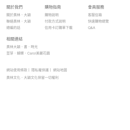
關於我們
購物指南
會員服務
關於奧林．大穎
購物說明
客服信箱
聯絡奧林．大穎
付款方式說明
快速購物總覽
總編的話
信用卡訂購單下載
Q&A
相關連結
奧林大穎．書．時光
荳芽．蝴蝶．Carol美麗花園
網站使用條款
隱私權保護
網站地圖
奧林文化．大穎文化保留一切權利