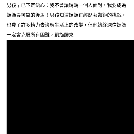
男孩早已下定決心：我不會讓媽媽一個人面對，我要成為
媽媽最可靠的後盾！男孩知道媽媽正經歷著艱鉅的挑戰，
也費了許多精力去適應生活上的改變，但他始終深信媽媽
一定會克服所有困難，凱旋歸來！