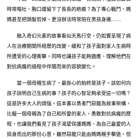
時常嘔吐、胸口還留下了長長的疤痕？為了專心戰鬥，媽
媽甚至把頭髮剪掉，更沒辦法時常陪在男孩身邊……
融入奇幻元素的故事看似天馬行空，仍如實呈現了病
人在治療期間所經歷的改變，緩和了孩子面對家人生病時
所遭受的心理衝擊，同時也讓孩子能夠適應、理解他們在
對抗病魔的過程中伴隨而來的容貌變化。
當一個母親生病了，最掛心的始終是孩子。該如何向
孩子說明自己生病的事？孩子的心智足夠承受這一切嗎？
這是許多大人的煩惱。這本書以勇者鬥惡龍為故事架構，
比擬一個母親為了自己和所愛的家人，勇敢對抗病魔的歷
程，也讓我們看見了孩子渴望保護媽媽、為自己最愛的人
挺身而出的那份心意。雖然惡龍只能由媽媽親手擊退，但