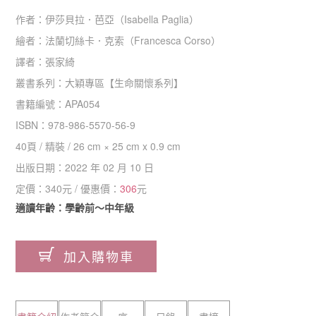
作者：
伊莎貝拉．芭亞（Isabella Paglia）
繪者：
法蘭切絲卡．克索（Francesca Corso）
譯者：
張家綺
叢書系列：
大穎專區
【
生命關懷系列
】
書籍編號：
APA054
ISBN：
978-986-5570-56-9
40
頁 /
精裝
/
26 cm × 25 cm x 0.9 cm
出版日期：
2022 年 02 月 10 日
定價：
340
元 / 優惠價：
306
元
適讀年齡：學齡前～中年級
加入購物車