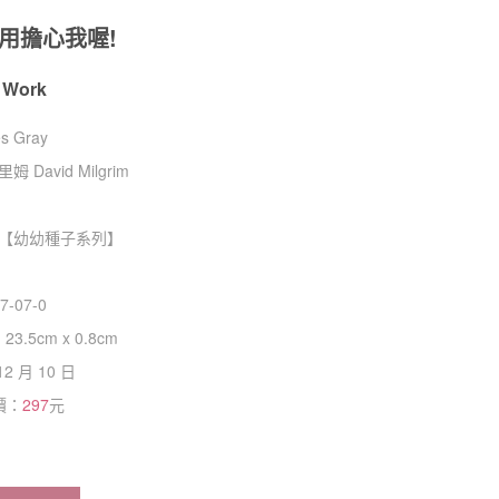
用擔心我喔!
 Work
 Gray
David Milgrim
【
幼幼種子系列
】
7-07-0
 23.5cm x 0.8cm
12 月 10 日
價：
297
元