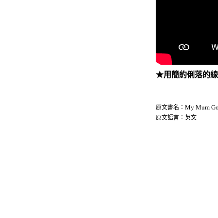
★用簡約俐落的
原文書名
My Mum Goe
：
原文語言：英文