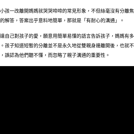
孩一改離開媽媽就哭哭啼啼的常見形象，不但絲毫沒有分離焦
慮的解答，答案出乎意料地簡單，那就是「有耐心的溝通」。
自己對孩子的愛，願意用簡單易懂的語言告訴孩子，媽媽有多
怕。孩子知道短暫的分離並不是永久地從雙親身邊離開後，也就
孩，誤認為他們聽不懂，而忽略了親子溝通的重要性。