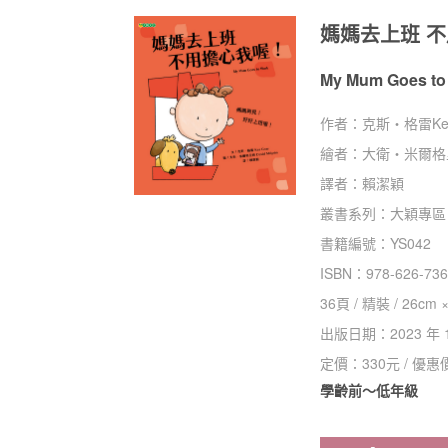
媽媽去上班 不
My Mum Goes to
作者：
克斯‧格雷Kes
繪者：
大衛‧米爾格里姆 
譯者：
賴潔穎
叢書系列：
大穎專區
書籍編號：
YS042
ISBN：
978-626-736
36
頁 /
精裝
/
26cm ×
出版日期：
2023 年 
定價：
330
元 / 優惠
學齡前～低年級