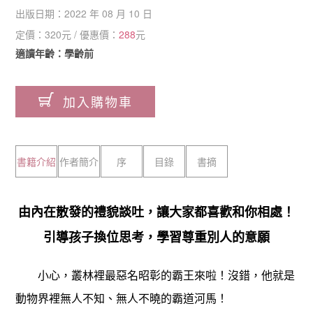
出版日期：
2022 年 08 月 10 日
定價：
320
元 / 優惠價：
288
元
適讀年齡：學齡前
加入購物車
書籍介紹
作者簡介
序
目錄
書摘
由內在散發的禮貌談吐，讓大家都喜歡和你相處！
引導孩子換位思考，學習尊重別人的意願
小心，叢林裡最惡名昭彰的霸王來啦！沒錯，他就是
動物界裡無人不知、無人不曉的霸道河馬！