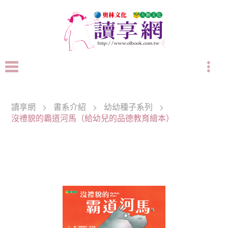
讀享網
>
書系介紹
>
幼幼種子系列
>
沒禮貌的霸道河馬（給幼兒的品德教育繪本）