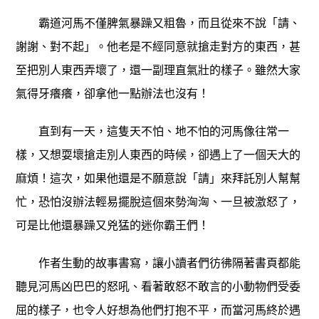
霸道河馬不僅脾氣暴躁又粗魯，而且從來不說「請、
謝謝、對不起」。他老是不經同意就搶走對方的東西，甚
至把別人東西弄壞了，還一副理直氣壯的樣子。雖然大家
氣得牙癢癢，卻拿他一點辦法也沒有！
直到有一天，這隻天不怕、地不怕的河馬像往常一
樣，又想耍壞搶走別人東西的時候，卻遇上了一個天大的
麻煩！這次，如果他還是不願意說「請」來拜託別人幫幫
忙，恐怕沒辦法輕易擺脫這個來勢洶洶、一旦被激怒了，
可是比他還暴躁又兇猛的迷你霸王們！
作者生動的故事書寫，讓小讀者們彷彿隔著書頁都能
聽見河馬凶巴巴的怒吼、看著敢怒不敢言的小動物們受委
屈的樣子，也令人好想為他們打抱不平，而當河馬終於遇