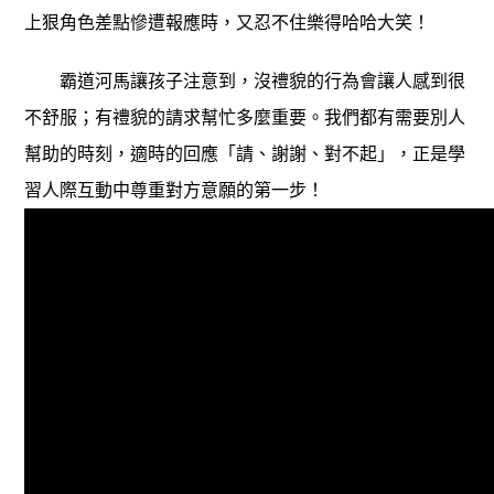
上狠角色差點慘遭報應時，又忍不住樂得哈哈大笑！
霸道河馬讓孩子注意到，沒禮貌的行為會讓人感到很
不舒服；有禮貌的請求幫忙多麼重要。我們都有需要別人
幫助的時刻，適時的回應「請、謝謝、對不起」，正是學
習人際互動中尊重對方意願的第一步！