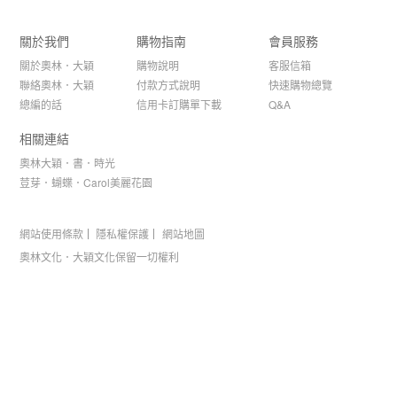
關於我們
購物指南
會員服務
關於奧林．大穎
購物說明
客服信箱
聯絡奧林．大穎
付款方式說明
快速購物總覽
總編的話
信用卡訂購單下載
Q&A
相關連結
奧林大穎．書．時光
荳芽．蝴蝶．Carol美麗花園
網站使用條款
隱私權保護
網站地圖
奧林文化．大穎文化保留一切權利