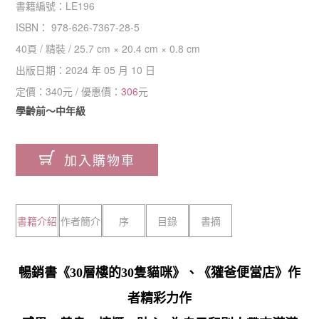
書籍編號：
LE196
ISBN：
978-626-7367-28-5
40
頁 /
精裝
/
25.7 cm × 20.4 cm × 0.8 cm
出版日期：
2024 年 05 月 10 日
定價：
340
元 / 優惠價：
306
元
學齡前～中年級
加入購物車
書籍介紹
作者簡介
序
目錄
書摘
暢銷書《30層樓的30隻貓咪》、《獾爸便當店》作
者精彩力作