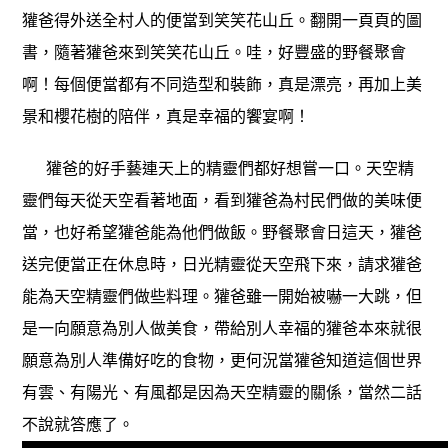
獾爸得外送全村人的便當到笑笑花山丘。翻開一頁頁的圖
書，隨著獾爸來到笑笑花山丘。哇，好豐盛的野餐聚會
啊！每個便當都有不同造型和裝飾，真是漂亮，再加上美
景和櫻花樹的陪伴，真是幸福的饗宴啊！
獾爸的好手藝連天上的精靈們都好想嘗一口。天空精
靈們每天從天空看著地面，看到獾爸為村民們做的美味便
當，也好希望獾爸能為他們做飯。野餐聚會日這天，獾爸
送完便當正在休息時，日光精靈從天空飛下來，請求獾爸
能為天空精靈們做些料理。獾爸雖一開始被嚇一大跳，但
是一向願意為別人做美食，帶給別人幸福的獾爸本來就很
願意為別人準備好吃的食物，更何況當獾爸知道這個世界
有雲、有陽光、有風都是因為天空精靈的關係，當然二話
不說就答應了。