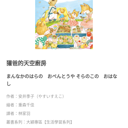
獾爸的天空廚房
まんなかのはらの おべんとうや そらのこの おはな
し
作者：
安井季子（やすいすえこ）
繪者：
重森千佳
譯者：
林家羽
叢書系列：
大穎專區
【
生活學習系列
】