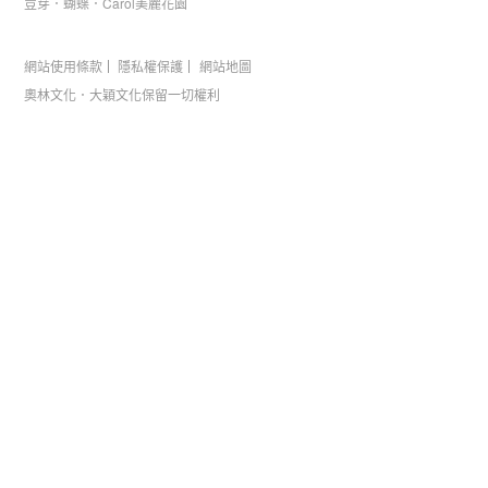
荳芽．蝴蝶．Carol美麗花園
網站使用條款
隱私權保護
網站地圖
奧林文化．大穎文化保留一切權利