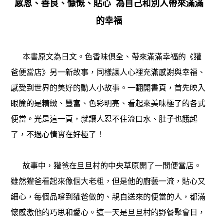
感恩、善良、慷慨、貼心 為自己和別人帶來滿滿
的幸福
本書原文為日文。色香味俱全、帶來滿滿幸福的《獾
爸便當店》另一新故事，同樣讓人心裡充滿感謝與幸福、
感受到世界的美好的動人小故事。一翻開書頁，首先映入
眼簾的是精緻、豐富、色彩明亮、看起來美味極了的各式
便當。光是這一頁，就讓人忍不住流口水、肚子也餓起
了，不過心情實在好極了！
故事中，獾爸在旦旦村的中央草原開了一間便當店。
雖然獾爸看起來像個大老粗，但是他的廚藝一流，貼心又
細心，每個品嚐到獾爸做的、親自送來的便當的人，都滿
懷感激他的巧思和愛心。這一天是旦旦村的野餐聚會日，