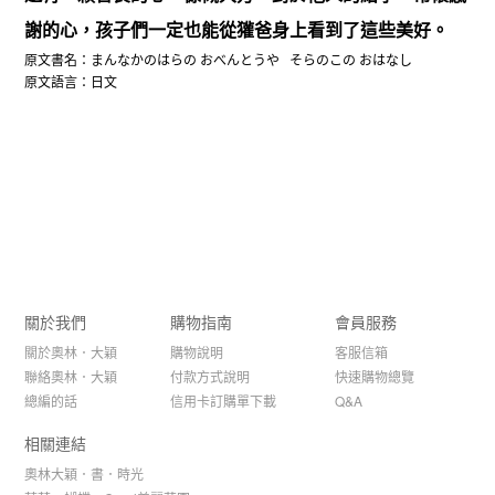
謝的心，孩子們一定也能從獾爸身上看到了這些美好。
原文書名：まんなかのはらの おべんとうや そらのこの おはなし
原文語言：日文
關於我們
購物指南
會員服務
關於奧林．大穎
購物說明
客服信箱
聯絡奧林．大穎
付款方式說明
快速購物總覽
總編的話
信用卡訂購單下載
Q&A
相關連結
奧林大穎．書．時光