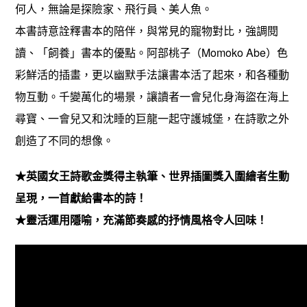
何人，無論是探險家、飛行員、美人魚。
本書詩意詮釋書本的陪伴，與常見的寵物對比，強調閱
讀、「飼養」書本的優點。阿部桃子（Momoko Abe）色
彩鮮活的插畫，更以幽默手法讓書本活了起來，和各種動
物互動。千變萬化的場景，讓讀者一會兒化身海盜在海上
尋寶、一會兒又和沈睡的巨龍一起守護城堡，在詩歌之外
創造了不同的想像。
★英國女王詩歌金獎得主執筆、世界插圖獎入圍繪者生動
呈現，一首獻給書本的詩！
★靈活運用隱喻，充滿節奏感的抒情風格令人回味！