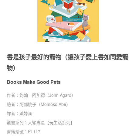
書是孩子最好的寵物（讓孩子愛上書如同愛寵
物）
Books Make Good Pets
作者：
約翰．阿加德（John Agard）
繪者：
阿部桃子（Momoko Abe）
譯者：
黃婷涵
叢書系列：
大穎專區
【
玩生活系列
】
書籍編號：
PL117