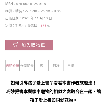
ISBN：
978-957-9125-91-8
36
頁 /
精裝
/
27.5 cm × 25 cm × 0.85
出版日期：
2020 年 11 月 10 日
定價：
310
元 / 優惠價：
279
元
加入購物車
書籍介紹
作者簡介
序
目錄
書摘
如何引導孩子愛上書？看看本書作者施魔法！
巧妙把書本與家中寵物的相似之處融合在一起，讓
孩子愛上書如同愛寵物。