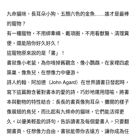
九命貓咪、長耳朵小狗、五顏六色的金魚……誰才是最棒
的寵物？
有一種寵物，不用綁牽繩、戴項圈，不用看獸醫、清理糞
便，還能陪你好久好久！
這寵物原來說的是「書」！
書就像小老鼠，為你啃掉舊觀念、像小鸚鵡，在家裡四處
築巢、像魚兒，在想像力中優游。
詩人約翰．阿加德（John Agard）在世界讀書日發起時，
寫下這篇飽含著對書本的愛的詩，巧妙地運用隱喻，將書
本與動物的特性結合：長長的書頁像狗耳朵、攤開的樣子
像展翅的鳥兒，而比起有九條命的貓咪，它們能活得更
久。以優美輕盈的詩句，告訴讀者及每個愛書人，只要翻
開書頁、任想像力自由，書就能帶你去遠方、讓你成為任