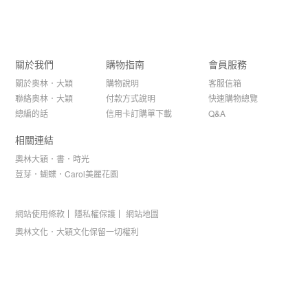
關於我們
購物指南
會員服務
關於奧林．大穎
購物說明
客服信箱
聯絡奧林．大穎
付款方式說明
快速購物總覽
總編的話
信用卡訂購單下載
Q&A
相關連結
奧林大穎．書．時光
荳芽．蝴蝶．Carol美麗花園
網站使用條款
隱私權保護
網站地圖
奧林文化．大穎文化保留一切權利