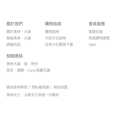
關於我們
購物指南
會員服務
關於奧林．大穎
購物說明
客服信箱
聯絡奧林．大穎
付款方式說明
快速購物總覽
總編的話
信用卡訂購單下載
Q&A
相關連結
奧林大穎．書．時光
荳芽．蝴蝶．Carol美麗花園
網站使用條款
隱私權保護
網站地圖
奧林文化．大穎文化保留一切權利