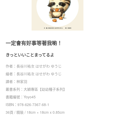
一定會有好事等著我喲！
きっといいことまってるよ
作者：
長谷川祐次 はせがわ ゆうじ
繪者：
長谷川祐次 はせがわ ゆうじ
譯者：
林家羽
叢書系列：
大穎專區
【
幼幼種子系列
】
書籍編號：
Yoyo45
ISBN：
978-626-7367-68-1
36
頁 /
精裝
/
18cm × 18cm x 0.85cm