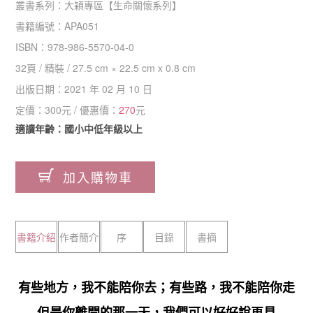
叢書系列：
大穎專區
【
生命關懷系列
】
書籍編號：
APA051
ISBN：
978-986-5570-04-0
32
頁 /
精裝
/
27.5 cm × 22.5 cm x 0.8 cm
出版日期：
2021 年 02 月 10 日
定價：
300
元 / 優惠價：
270
元
適讀年齡：國小中低年級以上
加入購物車
書籍介紹
作者簡介
序
目錄
書摘
有些地方，我不能陪你去；有些路，我不能陪你走