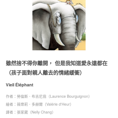
雖然捨不得你離開， 但是我知道愛永遠都在
（孩子面對親人離去的情緒緩衝）
Vieil Éléphant
作者：
勞倫斯．布吉尼翁（Laurence Bourguignon）
繪者：
薇樂莉．多赫爾（Valérie d'Heur）
譯者：
張家葳（Nelly Chang）