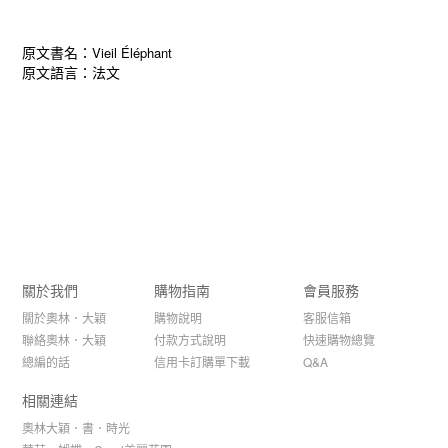
原文書名：
Vieil Éléphant
原文語言：法文
關於我們
購物指南
會員服務
關於奧林．大穎
購物說明
客服信箱
聯絡奧林．大穎
付款方式說明
快速購物總覽
總編的話
信用卡訂購單下載
Q&A
相關連結
奧林大穎．書．時光