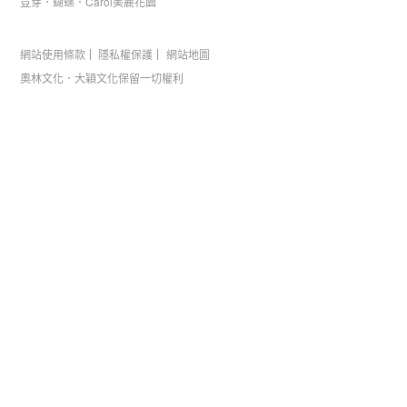
荳芽．蝴蝶．Carol美麗花園
網站使用條款
隱私權保護
網站地圖
奧林文化．大穎文化保留一切權利