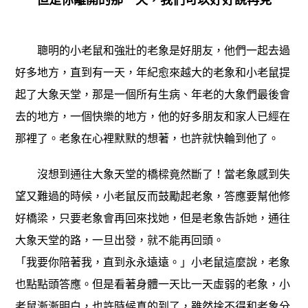
但是你離開的那一天，我們可以好好說再見
聰明的小老鼠和強壯的老象是好朋友，他們一起去過
好多地方，直到有一天，年紀愈來越大的老象和小老鼠提
起了大象天堂，那是一個所有生病、年老的大象們最後會
去的地方，一個快樂的地方，他的好多朋友和家人已經在
那裡了。老象在心裡默默的想著，也許就快輪到他了。
沒想到通往大象天堂的橋樑竟然斷了！當老象感到失
望又難過的時候，小老鼠反而鼓勵起老象，答應要幫他修
好橋梁，只要老象會再回來找她，但是老象告訴她，通往
大象天堂的路，一旦出發，就不能再回頭。
「我要你陪著我，直到永永遠遠。」小老鼠這麼說，老象
也點點頭答應。但是看著身體一天比一天虛弱的老象，小
老鼠漸漸明白，也許時候真的到了，雖然捨不得和老象分