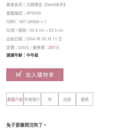
叢書系列：
大穎專區
【
Seed系列
】
書籍編號：
APS009
ISBN：
957-29589-1-7
32
頁 /
精裝
/
30.5 cm × 23.5 cm
出版日期：
2004 年 05 月 11 日
定價：
230
元 / 優惠價：
207
元
適讀年齡：中年級
加入購物車
書籍介紹
作者簡介
序
目錄
書摘
兔子要離開浣熊了。