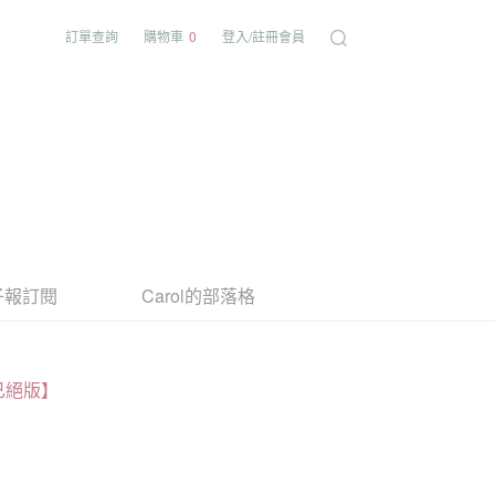
訂單查詢
購物車
0
登入/註冊會員
子報訂閱
Carol的部落格
已絕版】