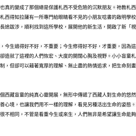
鬼也真的變成了那個總是保護札西不受危險的沉默朋友。祂教札
，札西得知拉薩有一所專門給眼睛看不見的小朋友唸書的啟明學
過長途跋涉，順利找到這所學校，展開他的新生活，開啟了新「
今生過得好不好，不重要；今生修得好不好，才重要，因為這
但卻造就了這裡的人們恢宏、大度的開闊心胸及視野。小小盲童
限制，但卻可以藉著寬厚的理解、無止盡的熱情追求，把生命刻
西藏盲童的純真心靈開展，無形中傳遞了西藏人對生命的悠然
友善心境，也讓我們用不一樣的理解，看見另種活出生命的姿態
許很不相同，不管是看重今生或來生，人們無非是希望讓生命能