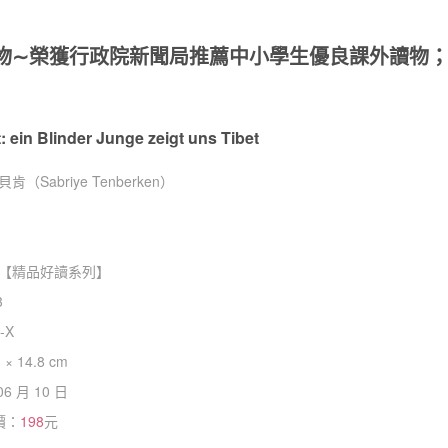
物∼榮獲行政院新聞局推薦中小學生優良課外讀物；
】
: ein Blinder Junge zeigt uns Tibet
（Sabriye Tenberken）
【
精品好讀系列
】
3
-X
 × 14.8 cm
06 月 10 日
價：
198
元