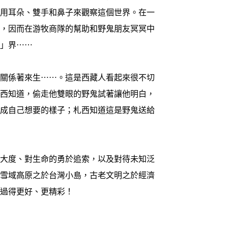
西用耳朵、雙手和鼻子來觀察這個世界。在一
校，因而在游牧商隊的幫助和野鬼朋友冥冥中
視」界⋯⋯
關係著來生⋯⋯。這是西藏人看起來很不切
札西知道，偷走他雙眼的野鬼試著讓他明白，
畫成自己想要的樣子；札西知道這是野鬼送給
大度、對生命的勇於追索，以及對待未知泛
。雪域高原之於台灣小島，古老文明之於經濟
夠過得更好、更精彩！