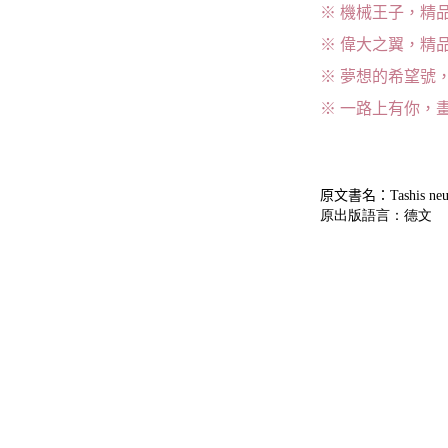
※ 機械王子，精
※ 偉大之翼，精
※ 夢想的希望號
※ 一路上有你，
原文書名：
Tashis neu
原出版語言：德文