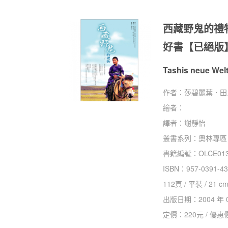
西藏野鬼的禮
好書【已絕版
Tashis neue Welt
作者：
莎碧麗葉．田貝肯
繪者：
譯者：
謝靜怡
叢書系列：
奧林專區
書籍編號：
OLCE01
ISBN：
957-0391-43
112
頁 /
平裝
/
21 cm
出版日期：
2004 年 
定價：
220
元 / 優惠