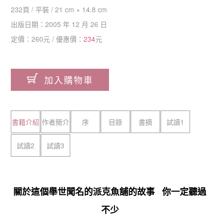
232
頁 /
平裝
/
21 cm × 14.8 cm
出版日期：
2005 年 12 月 26 日
定價：
260
元 / 優惠價：
234
元
加入購物車
書籍介紹
作者簡介
序
目錄
書摘
試讀1
試讀2
試讀3
關於這個舉世聞名的派克魚舖的故事 你一定聽過
不少