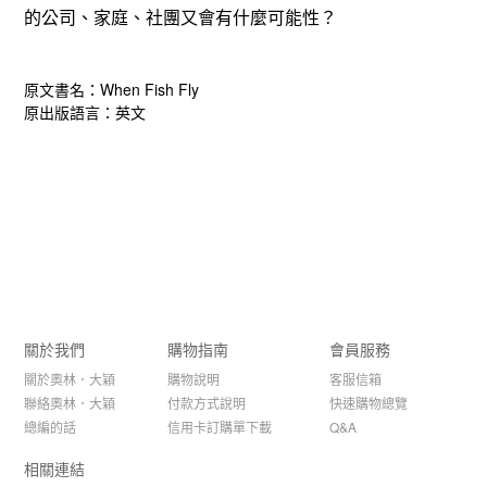
的公司、家庭、社團又會有什麼可能性？
原文書名：When Fish Fly
原出版語言：英文
關於我們
購物指南
會員服務
關於奧林．大穎
購物說明
客服信箱
聯絡奧林．大穎
付款方式說明
快速購物總覽
總編的話
信用卡訂購單下載
Q&A
相關連結