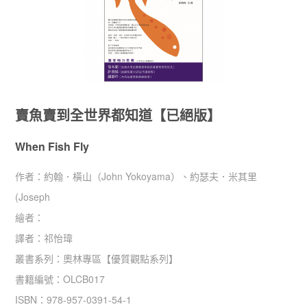
賣魚賣到全世界都知道【已絕版】
When Fish Fly
作者：
約翰．橫山（John Yokoyama）、約瑟夫．米其里
(Joseph
繪者：
譯者：
祁怡瑋
叢書系列：
奧林專區
【
優質觀點系列
】
書籍編號：
OLCB017
ISBN：
978-957-0391-54-1