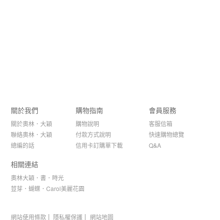
關於我們
購物指南
會員服務
關於奧林．大穎
購物說明
客服信箱
聯絡奧林．大穎
付款方式說明
快速購物總覽
總編的話
信用卡訂購單下載
Q&A
相關連結
奧林大穎．書．時光
荳芽．蝴蝶．Carol美麗花園
網站使用條款
隱私權保護
網站地圖