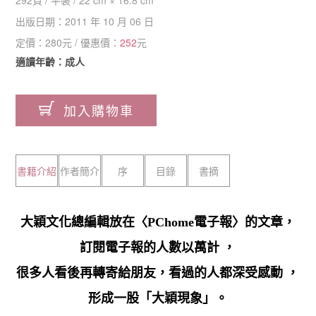
出版日期：
2011 年 10 月 06 日
定價：
280
元 / 優惠價：
252
元
適讀年齡：成人
加入購物車
書籍介紹
作者簡介
序
目錄
書摘
大穎文化總編輯放在〈PChome電子報〉的文章，
訂閱電子報的人數以萬計 ，
很多人看後再轉寄給朋友，看過的人都深受感動 ，
形成一股「大穎現象」。