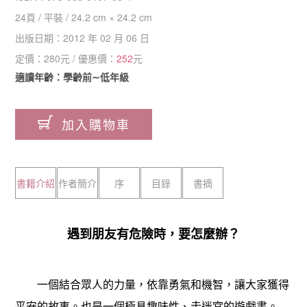
24
頁 /
平裝
/
24.2 cm × 24.2 cm
出版日期：
2012 年 02 月 06 日
定價：
280
元 / 優惠價：
252
元
適讀年齡：學齡前∼低年級
加入購物車
書籍介紹
作者簡介
序
目錄
書摘
遇到朋友有危險時，要怎麼辦？
一個結合眾人的力量，依靠勇氣和機智，讓大家獲得
平安的故事。也是一個極具趣味性、走迷宮的遊戲書。