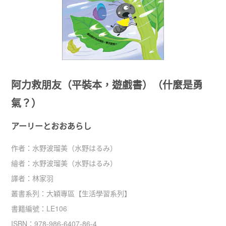
阿力救朋友（平裝本，遊戲書）（什麼是勇
氣？）
アーリーとおおあらし
作者：
水野波瑠美（水野はるみ）
繪者：
水野波瑠美（水野はるみ）
譯者：
林家羽
叢書系列：
大穎專區
【
生活學習系列
】
書籍編號：
LE106
ISBN：
978-986-6407-86-4