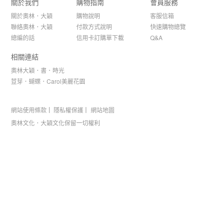
關於我們
購物指南
會員服務
關於奧林．大穎
購物說明
客服信箱
聯絡奧林．大穎
付款方式說明
快速購物總覽
總編的話
信用卡訂購單下載
Q&A
相關連結
奧林大穎．書．時光
荳芽．蝴蝶．Carol美麗花園
網站使用條款
隱私權保護
網站地圖
奧林文化．大穎文化保留一切權利