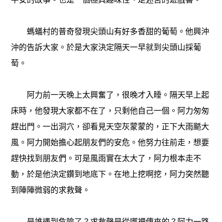
螞蟻村的普奇發現尖頭山有好多香甜的葡萄。他興沖
沖的告訴大家。於是大家決定隔天一早就到尖頭山採葡
萄。
阿力前一天晚上太興奮了，很晚才入睡。隔天早上起
床時，他發現大家都不在了，只剩他自己一個。阿力匆匆
趕出門。一出洞穴，卻看見天空灰蒙蒙的，正下大雨颳大
風。阿力開始擔心起朋友們的安危。他努力往前走，想要
趕快找到朋友們。可是風雨實在太大了，阿力根本走不
動，於是他決定鑽到地底下。在地上挖啊挖，阿力突然聽
到陣陣微弱的求救聲。
是誰遇到危險了？求救聲是從哪裡傳來的？阿力一路