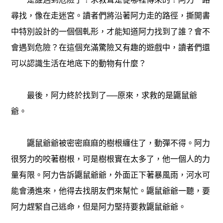
尋找，像在走迷宮。讀者們將沿著阿力走的路徑，撕開書
中特別設計的一個個軋形，才能知道阿力找到了誰？會不
會遇到危險？在這個充滿驚險又有趣的遊戲中，讀者們還
可以認識生活在地底下的動物有什麼？
最後，阿力終於找到了──原來，求救的是鼴鼠爺
爺。
鼴鼠爺爺被密密麻麻的樹根纏住了，動彈不得。阿力
很努力的咬著樹根，可是樹根實在太多了，他一個人的力
量有限。阿力告訴鼴鼠爺爺，外面正下著暴風雨，河水可
能會湧進來，他得去找朋友們來幫忙。鼴鼠爺爺一聽，要
阿力趕緊自己逃命，但是阿力堅持要救鼴鼠爺爺。