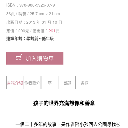
ISBN：
978-986-5925-07-9
36
頁 /
精裝
/
25.7 cm × 21 cm
出版日期：
2013 年 01 月 10 日
定價：
290
元 / 優惠價：
261
元
適讀年齡：學齡前∼低年級
加入購物車
書籍介紹
作者簡介
序
目錄
書摘
孩子的世界充滿想像和善意
一個二十多年的故事，是作者陪小孩回去公園尋找被