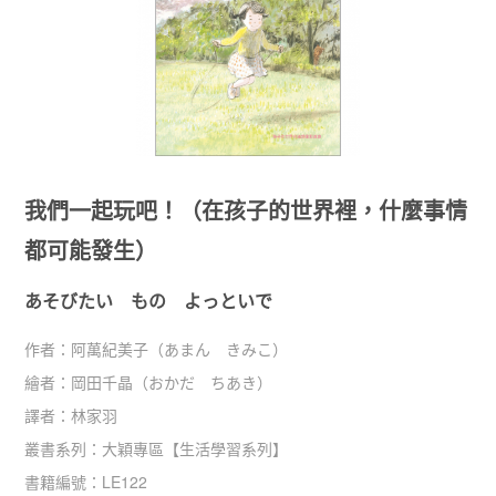
我們一起玩吧！（在孩子的世界裡，什麼事情
都可能發生）
あそびたい もの よっといで
作者：
阿萬紀美子（あまん きみこ）
繪者：
岡田千晶（おかだ ちあき）
譯者：
林家羽
叢書系列：
大穎專區
【
生活學習系列
】
書籍編號：
LE122