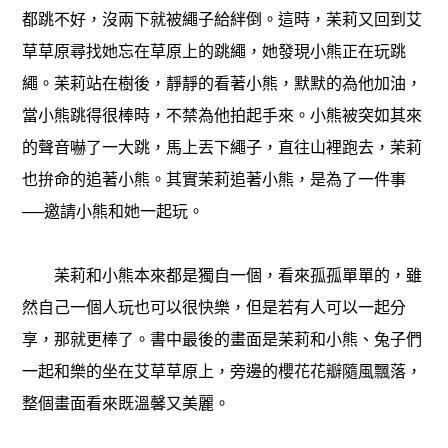
都跳不好，沒兩下就被繩子給絆倒。這時，苿莉又回到艾
草草原尋找她忘在草原上的跳繩，她發現小熊正在玩跳
繩。苿莉站在樹後，靜靜的看著小熊，默默的為他加油，
當小熊跳得很棒時，不禁為他拍起手來。小熊被突如其來
的聲音嚇了一大跳，馬上丟下繩子，直往山裡跑去，茉莉
也拚命的追著小熊。其實茉莉追著小熊，是為了一件事
──邀請小熊和她一起玩。
苿莉和小熊本來都是獨自一個，看來孤孤單單的，雖
然自己一個人玩也可以很快樂，但是若有人可以一起分
享，那就更棒了。書中最後的畫面是苿莉和小熊、兔子們
一起和樂的坐在艾草草原上，旁邊的櫻花花瓣隨風飄落，
整個畫面看來既溫馨又美麗。