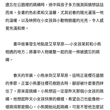
遺忘在公園裡的跳繩時，途中與孩子多方揣測與猜想談話
而來。全書的色彩柔和又溫馨，尤其初春的陽光灑落一地
的溫暖，以及映照在小女孩與小動物臉龐的光亮，令人感
覺充滿和樂。
書中故事發生地點是艾草草原──小女孩茉莉和小熊
相遇的地方；將書中人物連繫一起的是一條被遺忘的跳
繩。
春天的早晨，小熊來到艾草草原。這時正是櫻花盛開
的季節。正當小熊要往櫻花樹跑去時，腳卻被什麼東西絆
住了。原來是跳繩。小熊想這一定是昨天那個小女孩的跳
繩。他想起昨天小女孩快樂的模樣，希望自己也能像她一
樣跳得那麼開心。小熊開始玩起跳繩。可是不管他怎麼試