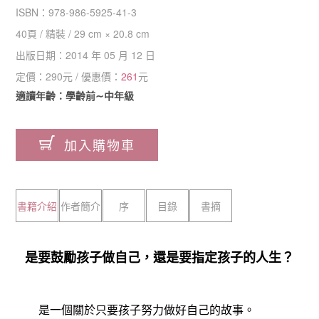
ISBN：
978-986-5925-41-3
40
頁 /
精裝
/
29 cm × 20.8 cm
出版日期：
2014 年 05 月 12 日
定價：
290
元 / 優惠價：
261
元
適讀年齡：學齡前∼中年級
加入購物車
書籍介紹
作者簡介
序
目錄
書摘
是要鼓勵孩子做自己，還是要指定孩子的人生？
是一個關於只要孩子努力做好自己的故事。