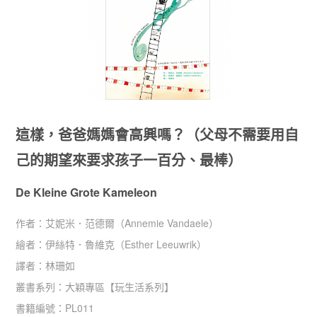
這樣，爸爸媽媽會高興嗎？（父母不需要用自
己的期望來要求孩子一百分、最棒）
De Kleine Grote Kameleon
作者：
艾妮米．范德爾（Annemie Vandaele）
繪者：
伊絲特．魯維克（Esther Leeuwrik）
譯者：
林珊如
叢書系列：
大穎專區
【
玩生活系列
】
書籍編號：
PL011