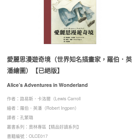
愛麗思漫遊奇境（世界知名插畫家，羅伯．英
潘繪圖）【已絕版】
Alice’s Adventures in Wonderland
作者：
路易斯．卡洛爾（Lewis Carroll
繪者：
羅伯．英潘（Robert Ingpen）
譯者：
孔繁璐
叢書系列：
奧林專區
【
精品好讀系列
】
書籍編號：
OLCE017