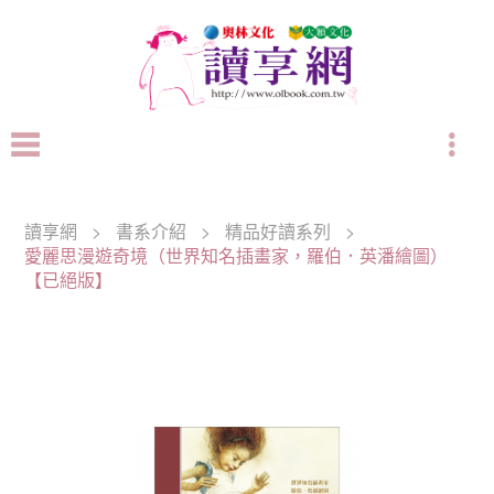
讀享網
>
書系介紹
>
精品好讀系列
>
愛麗思漫遊奇境（世界知名插畫家，羅伯．英潘繪圖）
【已絕版】