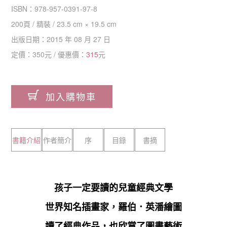
ISBN：
978-957-0391-97-8
200
頁 /
精裝
/
23.5 cm × 19.5 cm
出版日期：
2015 年 08 月 27 日
定價：
350
元 / 優惠價：
315
元
加入購物車
書籍介紹
作者簡介
序
目錄
書摘
孩子一定要讀的兒童經典文學
世界知名插畫家，羅伯．英潘繪圖
讀了經典作品，也欣賞了圖畫藝術