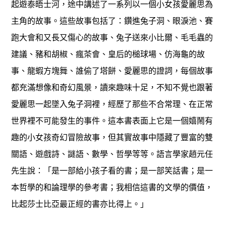
起遊泰晤士河，途中講述了一系列以一個小女孩愛麗思為
主角的故事。這些故事包括了：鑽進兔子洞、眼淚池、賽
跑大會和又長又傷心的故事、兔子送來小比爾、毛毛蟲的
建議、豬和胡椒、瘋茶會、皇后的槌球場、仿海龜的故
事、龍蝦方塊舞、誰偷了塔餅、愛麗思的證詞，每個故事
都充滿想像和奇幻風景，讀來趣味十足，不知不覺也跟著
愛麗思一起墜入兔子洞裡，經歷了那些不合常理、在正常
世界裡不可能發生的事件。這本書表面上它是一個嬉鬧有
趣的小女孩奇幻冒險故事，但其實故事中隱藏了豐富的雙
關語、遊戲詩、謎語、數學、哲學等等。語言學家趙元任
先生說：「是一部給小孩子看的書；是一部笑話書；是一
本哲學的和論理學的參考書；我相信這書的文學的價值，
比起莎士比亞最正經的書亦比得上。」