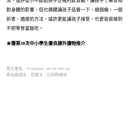
法。或許從小不斷給孩子正確的飲食觀，讓孩子了解食物
對身體的影響，但也偶爾讓孩子品嘗一下、過個癮，一個
折衷、適度的方法，或許更能讓孩子接受，也更容易做到
不把零食當飯吃。
★獲第38次中小學生優良課外讀物推介
原文書名：O monster, eet me niet op!
原出版語言：荷蘭文，比利時繪本