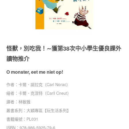
怪獸，別吃我！∼獲第38次中小學生優良課外
讀物推介
O monster, eet me niet op!
作者：
卡爾．諾拉克（Carl Norac）
繪者：
卡爾．克涅特（Carll Cneut）
譯者：
林敏雅
叢書系列：
大穎專區
【
玩生活系列
】
書籍編號：
PL031
ISBN：
978-986-5925-79-6