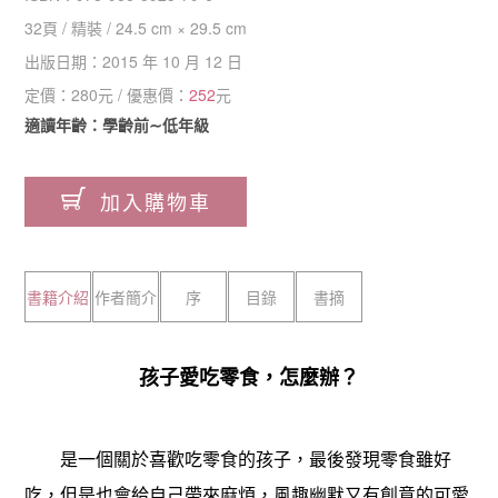
32
頁 /
精裝
/
24.5 cm × 29.5 cm
出版日期：
2015 年 10 月 12 日
定價：
280
元 / 優惠價：
252
元
適讀年齡：學齡前∼低年級
加入購物車
書籍介紹
作者簡介
序
目錄
書摘
孩子愛吃零食，怎麼辦？
是一個關於喜歡吃零食的孩子，最後發現零食雖好
吃，但是也會給自己帶來麻煩，風趣幽默又有創意的可愛