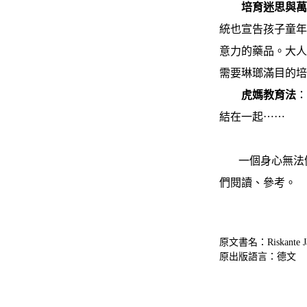
培育迷思與萬
統也宣告孩子童
意力的藥品。大
需要琳瑯滿目的
虎媽教育法
結在一起⋯⋯
一個身心無法健
們閱讀、參考。
原文書名：Riskante Jahre
原出版語言：德文