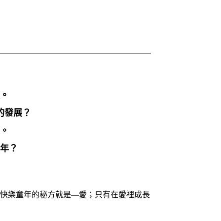
。
的發展？
。
年？
快樂童年的秘方就是—愛；只有在愛裡成長