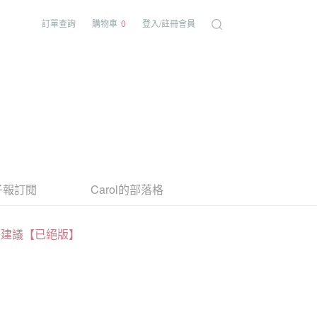
訂單查詢
購物車
0
登入/註冊會員
子報訂閱
Carol的部落格
養建議【已絕版】