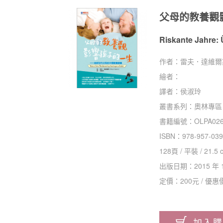
父母的教養觀
Riskante Jahre:
作者：
雷夫．達維爾斯（
繪者：
譯者：
侯淑玲
叢書系列：
奧林專區
書籍編號：
OLPA02
ISBN：
978-957-039
128
頁 /
平裝
/
21.5 
出版日期：
2015 年 
定價：
200
元 / 優惠
加入購