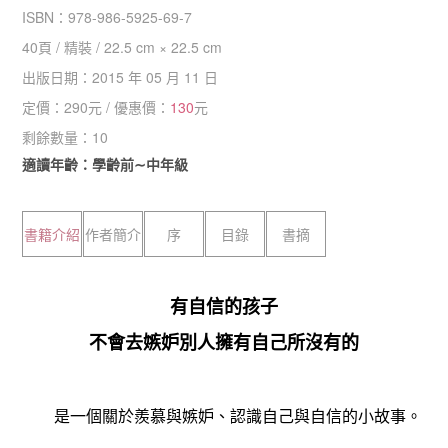
ISBN：
978-986-5925-69-7
40
頁 /
精裝
/
22.5 cm × 22.5 cm
出版日期：
2015 年 05 月 11 日
定價：
290
元 / 優惠價：
130
元
剩餘數量：
10
適讀年齡：學齡前∼中年級
書籍介紹
作者簡介
序
目錄
書摘
有自信的孩子
不會去嫉妒別人擁有自己所沒有的
是一個關於羨慕與嫉妒、認識自己與自信的小故事。