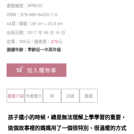
書籍編號：
APA030
ISBN：
978-986-94250-7-0
44
頁 /
精裝
/
28 cm × 23.8 cm
出版日期：
2017 年 06 月 10 日
定價：
300
元 / 優惠價：
270
元
適讀年齡：學齡前～中高年級
加入購物車
書籍介紹
作者簡介
序
目錄
書摘
孩子還小的時候，總是無法理解上學學習的重要，
這個故事裡的媽媽用了一個很特別、很溫暖的方式