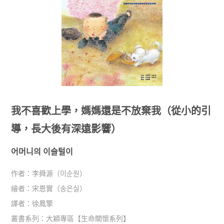
我不喜歡上學，媽媽還是不放棄我（從小的引
導，長大後有深遠影響）
어머니의 이슬털이
作者：
李舜源（이순원）
繪者：
宋恩實（송은실）
譯者：
徐鳳擎
叢書系列：
大穎專區
【
生命關懷系列
】