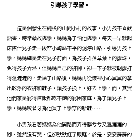
引導孩子學習。
這是個發生在純樸的山間小村的故事，小男孩不喜歡
讀書、時常藉故逃學，媽媽為了怕他逃學，每天一早就起
床陪伴兒子走一段窄小崎嶇不平的泥濘山路、引導男孩上
學。媽媽總是走在兒子前面，為孩子抖落草葉上的露珠，
免得孩子弄溼，但媽媽自己的褲腳，卻一下子就被朝露打
得濕漉漉的。走過了山路後，媽媽再從懷裡小心翼翼的拿
出乾淨的衣褲和鞋子，讓孩子換上，好去上學。而，其實
他們家是窮得連飯都吃不飽的窮困家庭，為了讓兒子上
學，媽媽咬著牙為他買了上學穿的新鞋⋯⋯
小男孩看著媽媽為他開路而弄得髒兮兮又濕漉漉的
腳，雖然沒有哭，但卻默默紅了眼眶。於是，安安靜靜的