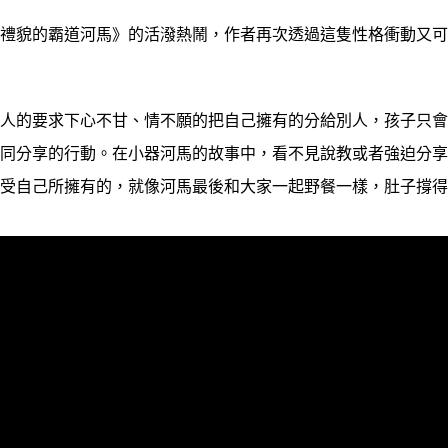
貌的霸道河馬》的活潑熱鬧，作者再次透過這隻性格衝動又可
的要求下心不甘、情不願的把自己擁有的分給別人，孩子只會
認同分享的行動。在小器河馬的故事中，看不見說教或者強迫分
享受自己所擁有的，就像河馬最後和大家一起野餐一樣，肚子撐