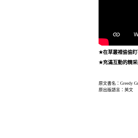
★
在草叢裡偷偷盯
★
充滿互動的精采
原文書名：Greedy Gru
原出版語言：英文