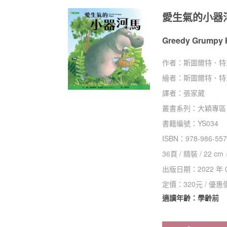
愛生氣的小器
Greedy Grumpy 
作者：
斯圖爾特．特洛德（
繪者：
斯圖爾特．特洛德（
譯者：
張家葳
叢書系列：
大穎專區
書籍編號：
YS034
ISBN：
978-986-557
36
頁 /
精裝
/
22 cm 
出版日期：
2022 年 
定價：
320
元 / 優惠
適讀年齡：學齡前