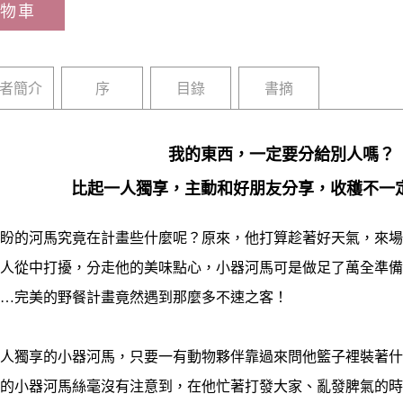
物車
者簡介
序
目錄
書摘
我的東西，一定要分給別人嗎？
比起一人獨享，主動和好朋友分享，收穫不一
的河馬究竟在計畫些什麼呢？原來，他打算趁著好天氣，來場
從中打擾，分走他的美味點心，小器河馬可是做足了萬全準備
完美的野餐計畫竟然遇到那麼多不速之客！
獨享的小器河馬，只要一有動物夥伴靠過來問他籃子裡裝著什
氣的小器河馬絲毫沒有注意到，在他忙著打發大家、亂發脾氣的