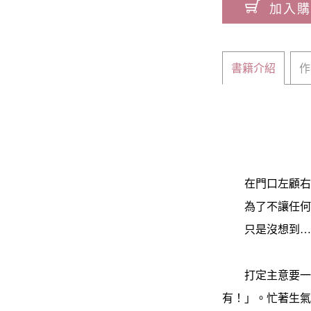
加入購
書籍介紹
作
在門口左顧右盼
為了不讓任何人
只是沒想到……
打定主意要一人
有！」。忙著生