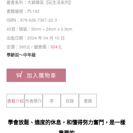
叢書系列：
大穎專區
【
玩生活系列
】
書籍編號：
PL142
ISBN：
978-626-7367-22-3
40
頁 /
精裝
/
30cm × 24cm x 0.9cm
出版日期：
2024 年 04 月 10 日
定價：
360
元 / 優惠價：
324
元
學齡前～中年級
加入購物車
書籍介紹
作者簡介
序
目錄
書摘
學會放鬆、適度的休息，和懂得努力奮鬥，是一樣