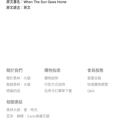
原文書名：When The Sun Goes Home
原文語言：英文
關於我們
購物指南
會員服務
關於奧林．大穎
購物說明
客服信箱
聯絡奧林．大穎
付款方式說明
快速購物總覽
總編的話
信用卡訂購單下載
Q&A
相關連結
奧林大穎．書．時光
荳芽．蝴蝶．Carol美麗花園