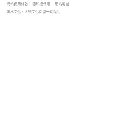
網站使用條款
隱私權保護
網站地圖
奧林文化．大穎文化保留一切權利