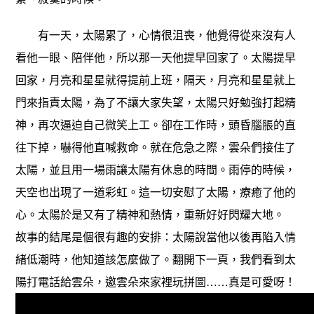
有一天，太陽累了，心情很沮喪，他覺得從來沒有人
看他一眼、陪伴他，所以那一天他提早回家了。太陽提早
回家，月亮和星星就得提前上班，隔天，月亮和星星就上
門來指責太陽，為了不讓大家失望，太陽只好勉強打起精
神，再次逼迫自己微笑上工。卻在工作時，頭昏腦脹的直
往下掉，嚇得他直喊救命。就在危急之際，雲朵們接住了
太陽，並且用一場雨讓太陽有休息的時間。雨停的時候，
天空也出現了一道彩虹。這一切安慰了太陽，療癒了他的
心。太陽於是又有了精神和熱情，重新好好閃耀大地。
故事的結尾是個很有趣的安排：太陽說當他以後再陷入情
緒低潮時，他知道該怎麼做了。翻開下一頁，我們看到太
陽打電話給雲朵，邀雲朵來家裡玩拼圖……真是可愛呀！