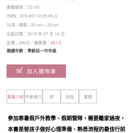
書籍編號：
LE145
ISBN：
978-957-9125-09-3
32
頁 /
精裝
/
22 cm × 22 cm
出版日期：
2018 年 07 月 10 日
定價：
290
元 / 優惠價：
261
元
適讀年齡：學齡前～中年級
加入購物車
書籍介紹
作者簡介
序
目錄
書摘
參加寒暑假戶外教學、假期營隊，需要離家過夜，
本書是替孩子做好心理準備、熟悉流程的最佳行前