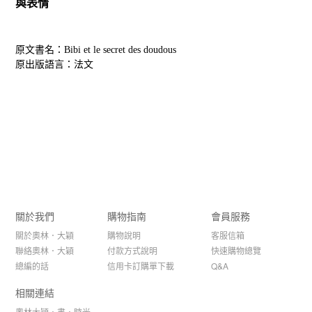
與表情
原文書名：Bibi et le secret des doudous
原出版語言：法文
關於我們
購物指南
會員服務
關於奧林．大穎
購物說明
客服信箱
聯絡奧林．大穎
付款方式說明
快速購物總覽
總編的話
信用卡訂購單下載
Q&A
相關連結
奧林大穎．書．時光