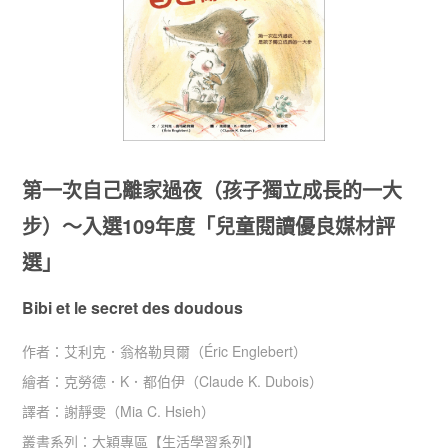
第一次自己離家過夜（孩子獨立成長的一大
步）～入選109年度「兒童閱讀優良媒材評
選」
Bibi et le secret des doudous
作者：
艾利克．翁格勒貝爾（Éric Englebert）
繪者：
克勞德．K．都伯伊（Claude K. Dubois）
譯者：
謝靜雯（Mia C. Hsieh）
叢書系列：
大穎專區
【
生活學習系列
】