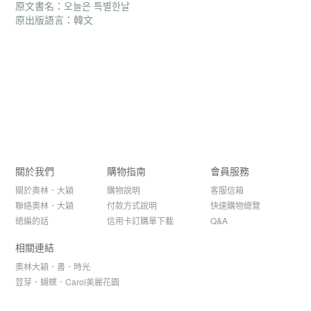
原文書名：오늘은 특별한날
原出版語言：韓文
關於我們
購物指南
會員服務
關於奧林．大穎
購物說明
客服信箱
聯絡奧林．大穎
付款方式說明
快速購物總覽
總編的話
信用卡訂購單下載
Q&A
相關連結
奧林大穎．書．時光
荳芽．蝴蝶．Carol美麗花園