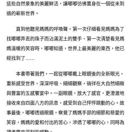
這些自然景象的美麗鮮活，讓嘟嘟彷彿置身在一個從未到
過的嶄新世界。
直到他聽見媽媽的呼喚聲，第一次仔細看見媽媽為了
找嘟嘟弄丟的珠子而沾滿泥土的雙手、第一次清楚看見媽
媽溫暖的笑容時，嘟嘟知道，世界上最美麗的東西，他已
經找到了……
本書帶著我們，一起從嘟嘟戴上眼鏡後的全新眼光，
重新感受世界，深深呼吸、細細觀察，徜徉在大自然細緻
與豐富的五感饗宴中。一副眼鏡，放大了感官，更澄澈地
接收來自四面八方的訊息，感受到自己怦怦跳動的心。故
事最後，嘟嘟透過眼鏡，察覺了媽媽手部的細節和慈愛的
笑容，媽媽的愛和付出的苦心，滲透了嘟嘟的心，同時為