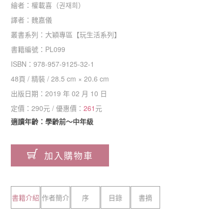
繪者：
權載喜（권재희）
譯者：
魏嘉儀
叢書系列：
大穎專區
【
玩生活系列
】
書籍編號：
PL099
ISBN：
978-957-9125-32-1
48
頁 /
精裝
/
28.5 cm × 20.6 cm
出版日期：
2019 年 02 月 10 日
定價：
290
元 / 優惠價：
261
元
適讀年齡：學齡前～中年級
加入購物車
書籍介紹
作者簡介
序
目錄
書摘