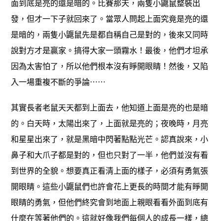
面到底是亮的還是暗的。比賽那天，兩隻小鼴鼠整裝出
發，但才一下子就回來了。當眾人問起上面究竟是亮的還
是暗的，兩隻小鼴鼠先是都自稱自己是對的，後來又同時
說對方才是贏家。搞得大家一頭霧水！最後，他們才坦承
因為太害怕了，所以他們根本沒有睜開眼睛！然後，又陷
入一場重複不斷的爭論⋯⋯
其實長者老鼠天天都到上面去，他知道上面是亮的也是暗
的。白天時，太陽出來了，上面就是亮的；夜晚時，月亮
和星星出來了，就是黑暗中閃著點點光芒。認真說來，小
鼻子和大爪子都是對的，但也只對了一半，他們並沒有看
到世界的全貌。想要真正看清上面的樣子，必須有勇氣張
開眼睛。這些小鼴鼠們也許會花上更長的時間才能有睜開
眼睛的勇氣，但他們終究會到地面上親眼看看外面到底有
什麼在等著他們的。這就好像我們每個人的成長一樣，總