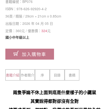
書籍編號：
BP076
ISBN：
978-626-92920-4-2
36
頁 /
精裝
/
29cm × 21cm x 0.85cm
出版日期：
2026 年 04 月 05 日
定價：
360
元 / 優惠價：
324
元
國小中年級以上
加入購物車
書籍介紹
作者簡介
序
目錄
書摘
兩隻爭論不休上面到底是什麼樣子的小鼴鼠
其實說得都對卻沒有全對