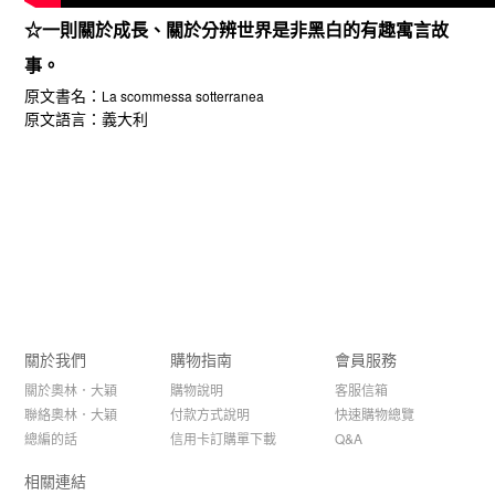
☆一則關於成長、關於分辨世界是非黑白的有趣寓言故
事。
原文書名：
La scommessa sotterranea
原文語言：義大利
關於我們
購物指南
會員服務
關於奧林．大穎
購物說明
客服信箱
聯絡奧林．大穎
付款方式說明
快速購物總覽
總編的話
信用卡訂購單下載
Q&A
相關連結