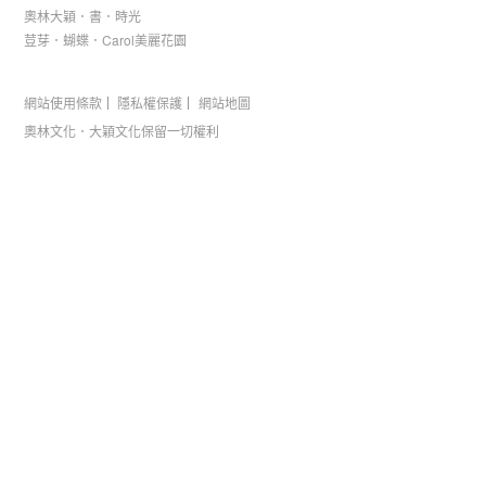
奧林大穎．書．時光
荳芽．蝴蝶．Carol美麗花園
網站使用條款
隱私權保護
網站地圖
奧林文化．大穎文化保留一切權利