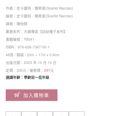
作者：
史卡蕾特．娜希索(Scarlet Narciso)
繪者：
史卡蕾特．娜希索(Scarlet Narciso)
譯者：
陳怡婷
叢書系列：
大穎專區
【
幼幼種子系列
】
書籍編號：
YS041
ISBN：
978-626-7367-00-1
48
頁 /
精裝
/
23m × 17m x 0.9cm
出版日期：
2023 年 10 月 10 日
定價：
330
元 / 優惠價：
297
元
適讀年齡：學齡前～低年級
加入購物車