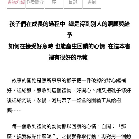
書籍介紹
作者簡介
序
目錄
書摘
孩子們在成長的過程中 總是得到別人的照顧與給
予
如何在接受好意時 也能產生回饋的心情 在這本書
裡有很好的示範
故事的開始是無所事事的猴子把一件破掉的背心縫補
好，送給熊，熊收到這個禮物，好開心。熊又把靴子修好
後送給河馬，然後，河馬帶了一整盒的園藝工具給樹
懶⋯⋯
每一個收到禮物的動物都以回饋的心情，自問：「那
麼，換我做點什麼呢？」之後就採取行動，再對另一個動