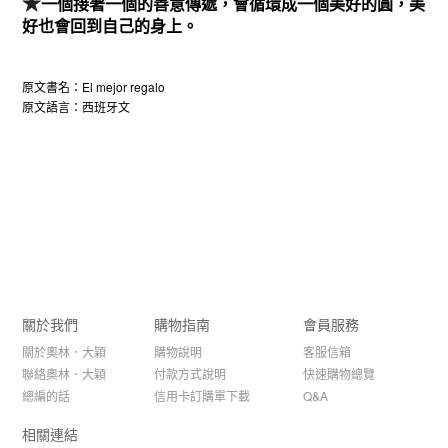
★
一個接著一個的善意傳遞，會循環成一個美好的圓，美
好也會回到自己的身上。
原文書名：El mejor regalo
原文語言：西班牙文
關於我們
購物指南
會員服務
關於奧林．大穎
購物說明
客服信箱
聯絡奧林．大穎
付款方式說明
快速購物總覽
總編的話
信用卡訂購單下載
Q&A
相關連結