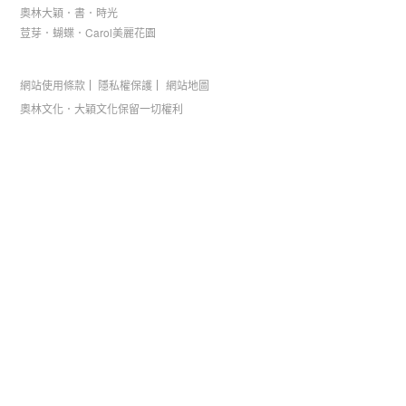
奧林大穎．書．時光
荳芽．蝴蝶．Carol美麗花園
網站使用條款
隱私權保護
網站地圖
奧林文化．大穎文化保留一切權利