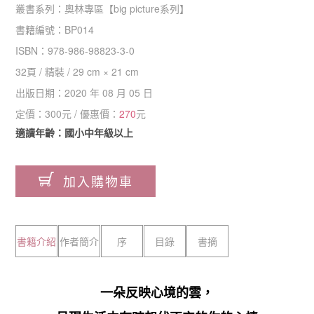
叢書系列：
奧林專區
【
big picture系列
】
書籍編號：
BP014
ISBN：
978-986-98823-3-0
32
頁 /
精裝
/
29 cm × 21 cm
出版日期：
2020 年 08 月 05 日
定價：
300
元 / 優惠價：
270
元
適讀年齡：國小中年級以上
加入購物車
書籍介紹
作者簡介
序
目錄
書摘
一朵反映心境的雲，