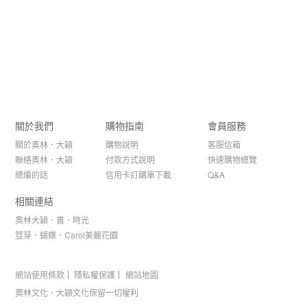
關於我們
購物指南
會員服務
關於奧林．大穎
購物說明
客服信箱
聯絡奧林．大穎
付款方式說明
快速購物總覽
總編的話
信用卡訂購單下載
Q&A
相關連結
奧林大穎．書．時光
荳芽．蝴蝶．Carol美麗花園
網站使用條款
隱私權保護
網站地圖
奧林文化．大穎文化保留一切權利