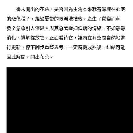
書末開出的花朵，是否因為主角本來就有深埋在心底
的悲傷種子，經過憂鬱的眼淚洗禮後，產生了質變而萌
發？意象引人深思。與其急著壓抑低落的情緒，不如靜靜
消化、排解釋放它，正面看待它，讓內在有空間自然地進
行更新，停下腳步重整思考，一定時機成熟後，糾結可能
因此解開，開出花朵。