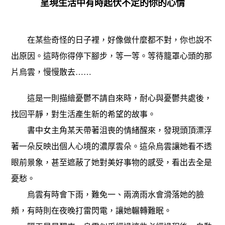
呈現生活中有時起伏不定的你的心情
在某些奇怪的日子裡，好像做什麼都不對，你也說不
出原因。這時你得停下腳步，等一等。等待籠罩心頭的那
片烏雲，慢慢散去……
這是一則描繪憂鬱不請自來時，耐心與憂鬱共處後，
找回平靜，對生活產生新的希望的故事。
書中女主角某天帶著沮喪的情緒醒來，發現頭頂漂浮
著一朵反映出個人心境的濃厚雲朵。這朵烏雲讓她看不透
眼前景象，甚至遮蔽了她對美好事物的感受，看出去全是
憂愁。
烏雲有時會下雨，難免一、兩滴雨水會滑落她的臉
頰，有時則在夜晚打雷閃電，讓她輾轉難眠。