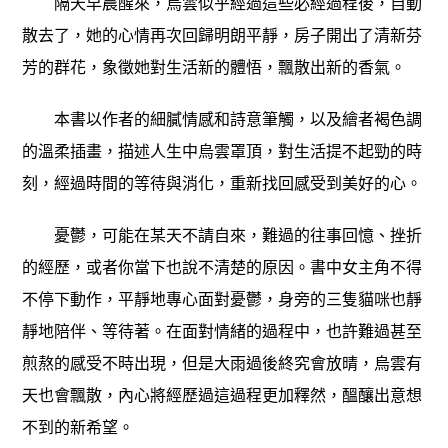
隔天早晨醒來，烏雲似乎經過這些必經過程後，自動
散去了，她的心情再次回歸明朗平靜，房子開出了清新芬
芳的群花，象徵她對生活新的體悟，飄散出新的香氣。
本書以作者的細膩情感和詩意筆觸，以及繪者褐色調
的溫柔插畫，描述人生中烏雲罩頂，對生活提不起勁的時
刻，經過時間的等待與消化，重新找回感受到美好的心。
憂鬱，可能在某天不請自來，難過的往事回憶、挫折
的經歷，或者你當下也說不清楚的原因。書中女主角不得
不停下動作，平靜地專心面對憂鬱，身旁的三隻貓咪也靜
靜地陪伴、等待著。在面對情緒的過程中，也許難過甚至
煎熬的感受不時出現，但是大雨過後終究會放晴，烏雲有
天也會飄散，內心將經歷過這過程更加釋然，醞釀出意想
不到的新希望。