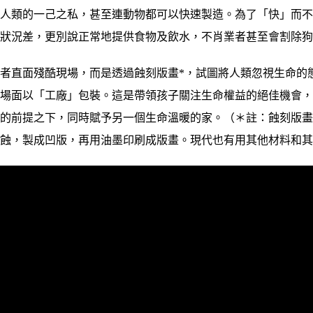
足人類的一己之私，甚至連動物都可以快速製造。為了「快」而
康狀況差，更別說正常地提供食物及飲水，不肖業者甚至會割除
直面殘酷現場，而是透過蝕刻版畫*，試圖將人類忽視生命的
的場面以「工廠」包裝。這是帶領孩子關注生命權益的絕佳機會
命的前提之下，同時賦予另一個生命溫暖的家。
（＊註：蝕刻版
腐蝕，製成凹版，再用油墨印刷成版畫。現代也有用其他材料和