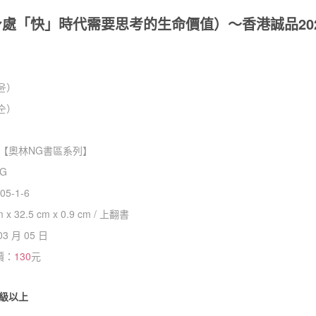
天（身處「快」時代需要思考的生命價值）～香港誠品20
윤）
순）
【
奧林NG書區系列
】
NG
05-1-6
m x 32.5 cm x 0.9 cm / 上翻書
03 月 05 日
價：
130
元
級以上