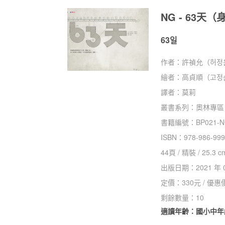
NG - 63
63일
作者：
許禎允（허정
繪者：
高貞順（고정
譯者：
莫莉
叢書系列：
奧林專區
書籍編號：
BP021-
ISBN：
978-986-999
44
頁 /
精裝
/
25.3 c
出版日期：
2021 年 
定價：
330
元 / 優惠
剩餘數量：
10
適讀年齡：國小中年