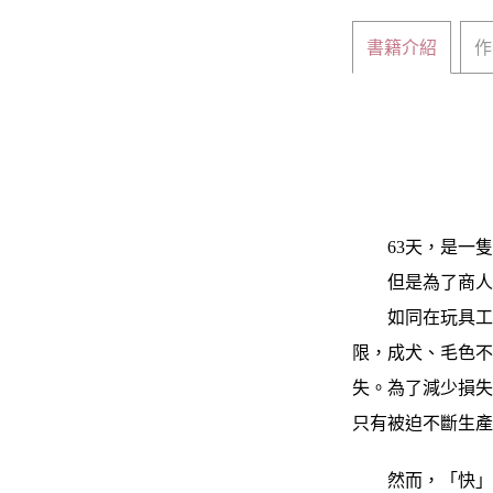
書籍介紹
作
63天，是一隻
但是為了商人的
如同在玩具工廠
限，成犬、毛色
失。為了減少損
只有被迫不斷生
然而，「快」是