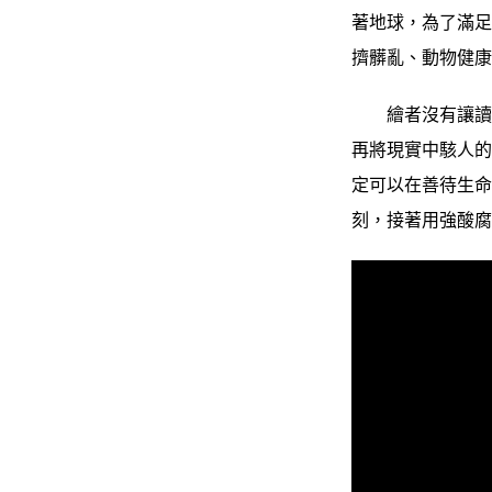
著地球，為了滿
擠髒亂、動物健
繪者沒有讓讀者
再將現實中駭人
定可以在善待生
刻，接著用強酸