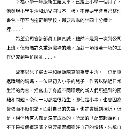
幸福小學一年級新生羅太平，已經上小學一個月了，
他發現小學生活和幼兒園很不一樣，不僅要學會自己整理
書包、帶室內拖鞋到學校、還要乖乖的坐四十分鐘上
課……。
希望公司會計部員工陳真誠，雖然不是第一次到公司
上班，但時隔許久重返職場的她，面對一項接著一項的工
作仍感到手忙腳亂……。
故事以兒子羅太平和媽媽陳真誠為雙主角，一位是重
返職場的媽媽、一位是初入小學的兒子，作者以貼近日常
生活的內容，描寫出了身處不同環境的新人們所遇到的困
難和問題。奈何一切都還很陌生，即使是小事，也會因為
緊張而不斷犯錯。面對自己的失誤，也許會感到挫折，但
是，相信所有人都是這麼成長的，所謂的「萬事起頭難」
不正是這個道理嗎？只要學習調適好自己的情緒，告訴自