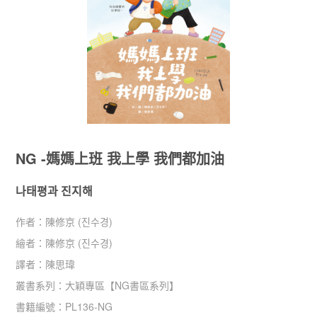
NG -媽媽上班 我上學 我們都加油
나태평과 진지해
作者：
陳修京 (진수경)
繪者：
陳修京 (진수경)
譯者：
陳思瑋
叢書系列：
大穎專區
【
NG書區系列
】
書籍編號：
PL136-NG