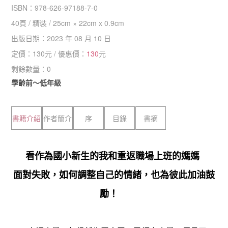
ISBN：
978-626-97188-7-0
40
頁 /
精裝
/
25cm × 22cm x 0.9cm
出版日期：
2023 年 08 月 10 日
定價：
130
元 / 優惠價：
130
元
剩餘數量：
0
學齡前～低年級
書籍介紹
作者簡介
序
目錄
書摘
看作為國小新生的我和重返職場上班的媽媽
面對失敗，如何調整自己的情緒，也為彼此加油鼓
勵！