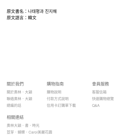
原文書名：나태평과 진지해
原文語言：韓文
關於我們
購物指南
會員服務
關於奧林．大穎
購物說明
客服信箱
聯絡奧林．大穎
付款方式說明
快速購物總覽
總編的話
信用卡訂購單下載
Q&A
相關連結
奧林大穎．書．時光
荳芽．蝴蝶．Carol美麗花園