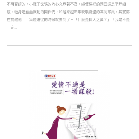
不可否認的，小雁子戈瑪的內心充斥著不安，縱使這裡的湖面還是平靜如
鏡。牠身邊蠢蠢欲動的同伴們，和越來越密集吹襲身體的凜冽寒風，其實都
在提醒他——集體遷徙的時候就要到了。「什麼是偉大之翼？」「我是不是
一定...