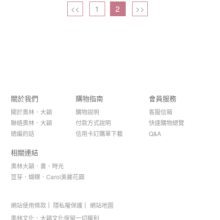
<<
1
2
>>
關於我們
購物指南
會員服務
關於奧林．大穎
購物說明
客服信箱
聯絡奧林．大穎
付款方式說明
快速購物總覽
總編的話
信用卡訂購單下載
Q&A
相關連結
奧林大穎．書．時光
荳芽．蝴蝶．Carol美麗花園
網站使用條款
隱私權保護
網站地圖
奧林文化．大穎文化保留一切權利