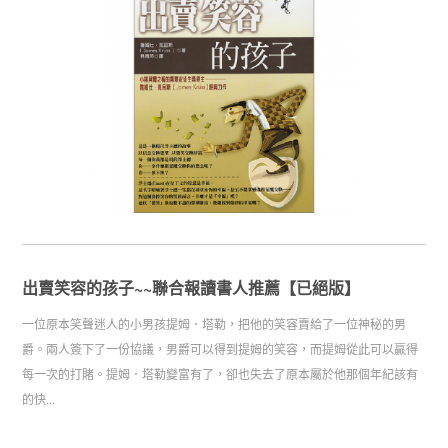
出賣笑容的孩子~~聯合報讀書人推薦【已絕版】
一位原本笑聲迷人的小男孩提姆．塔勒，把他的笑容賣給了一位神秘的男
爵。兩人簽下了一份協議，男爵可以得到提姆的笑容，而提姆從此可以贏得
每一次的打賭。提姆．塔勒變富有了，卻也失去了原本屬於他那個年紀該有
的快...