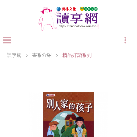
讀享網
>
書系介紹
>
精品好讀系列