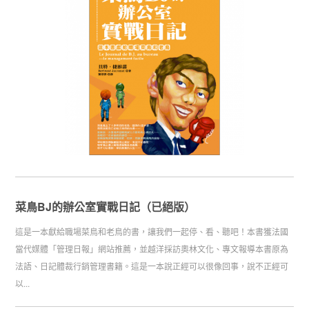
菜鳥BJ的辦公室實戰日記（已絕版）
這是一本獻給職場菜鳥和老鳥的書，讓我們一起停、看、聽吧！本書獲法國
當代媒體「管理日報」網站推薦，並越洋採訪奧林文化、專文報導本書原為
法語、日記體裁行銷管理書籍。這是一本說正經可以很像回事，說不正經可
以...